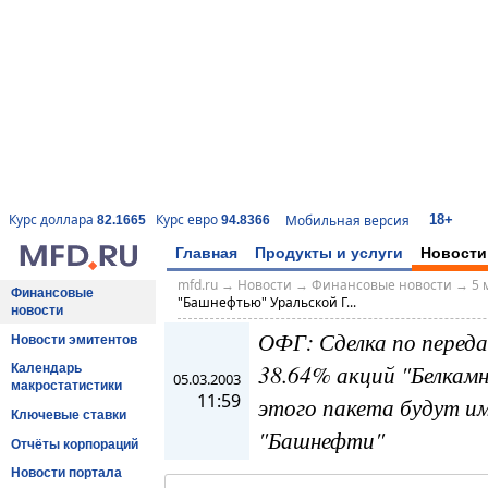
18+
Курс доллара
Курс евро
Мобильная версия
82.1665
94.8366
Главная
Продукты и услуги
Новости
mfd.ru
→
Новости
→
Финансовые новости
→
5 
Финансовые
"Башнефтью" Уральской Г...
новости
ОФГ: Сделка по перед
Новости эмитентов
38.64% акций "Белкам
Календарь
05.03.2003
макростатистики
11:59
этого пакета будут им
Ключевые ставки
"Башнефти"
Отчёты корпораций
Новости портала