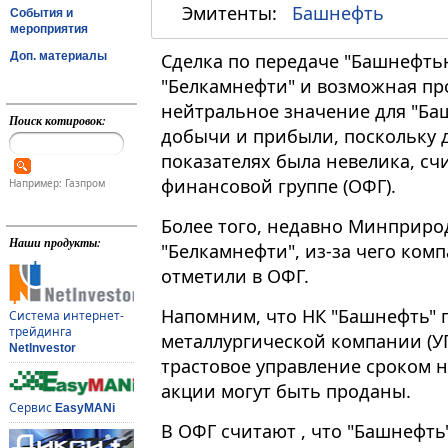
Эмитенты:
Башнефть
События и
мероприятия
Доп. материалы
Сделка по передаче "Башнефть
"Белкамнефти" и возможная про
нейтральное значение для "Ба
Поиск котировок:
добычи и прибыли, поскольку д
показателях была невелика, с
финансовой группе (ОФГ).
Например: Газпром
Более того, недавно Минприро
Наши продукты:
"Белкамнефти", из-за чего ком
отметили в ОФГ.
Напомним, что НК "Башнефть" 
Система интернет-
трейдинга
металлургической компании (УГ
NetInvestor
трастовое управление сроком н
акции могут быть проданы.
Сервис
EasyMANi
В ОФГ считают , что "Башнефть