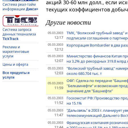
акций 30-60 млн долл., если ис
Система реал-тайм
текущих коэффициентов добыч
информации
Дикси+
Другие новости
Система запроса
ТМК, "Волжский трубный завод" 
05.03.2003
данных теханализа
12:17
подписали соглашение о партнерс
TickTrack
05.03.2003
Корпорация Bombardier в два раз
Реклама и
12:12
маркетинговые
Министерство финансов Китая про
05.03.2003
услуги
12:07
на 3.2% до рекордных 319.8 млрд
Цены и оферта
"Волжский трубный завод" намерен
05.03.2003
12:03
около 680.704 тыс. т
Все продукты и
услуги
ОФГ: Сделка по передаче "Башне
05.03.2003
"Белкамнефти" и возможная прод
11:59
значение для "Башнефти"
Госкомстат РФ: Производство про
05.03.2003
11:52
на 15.1%
"Дальсвязь" в 2003 г. планирует 
05.03.2003
11:47
телекоммуникаций Дальнего Восток
Французская компания розничной
05.03.2003
11:44
в 2002 году на 15.1% до 1.389 млр