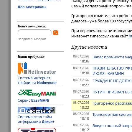
"Каждый день к роботу "Максу"
Самый популярный вопрос - "Как 
Доп. материалы
Григоренко отметил, что робот 
диалога - уже более 100 госуслу
Поиск котировок:
При перепечатке и цитировании 
Интернет гиперссылка на сайт
ht
Например: Газпром
Другие новости
08.07.2026
Наши продукты:
Запас прочности эне
18:36
ПРАВИТЕЛЬСТВО РФ 
08.07.2026
18:30
ИЮЛЯ - КАБМИН
Система интернет-
08.07.2026
ГРАЖДАНЕ НЕ ДОЛЖН
трейдинга
NetInvestor
18:27
08.07.2026
ПУТИН ПРИЗВАЛ БЫ
18:23
Сервис
EasyMANi
08.07.2026
Григоренко рассказа
18:22
08.07.2026
Транспортная систем
Система реал-тайм
18:18
информации
Дикси+
08.07.2026
Введен полный запре
18:12