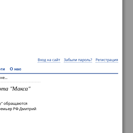
Вход на сайт
Забыли пароль?
Регистрация
ги
О нас
не...
ота "Макса"
су" обращаются
премьер РФ Дмитрий