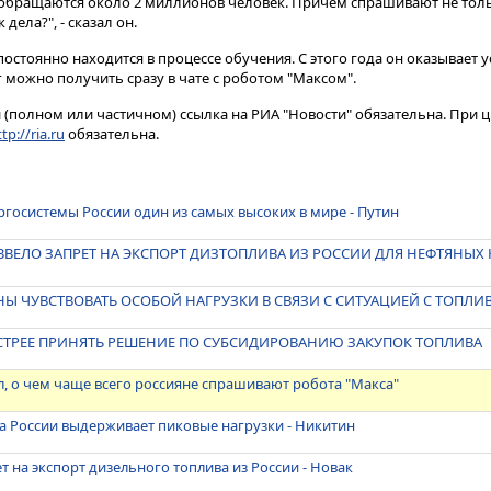
 обращаются около 2 миллионов человек. Причем спрашивают не толь
дела?", - сказал он.
постоянно находится в процессе обучения. С этого года он оказывает 
г можно получить сразу в чате с роботом "Максом".
(полном или частичном) ссылка на РИА "Новости" обязательна. При ц
tp://ria.ru
обязательна.
ргосистемы России один из самых высоких в мире - Путин
ВВЕЛО ЗАПРЕТ НА ЭКСПОРТ ДИЗТОПЛИВА ИЗ РОССИИ ДЛЯ НЕФТЯНЫХ
Ы ЧУВСТВОВАТЬ ОСОБОЙ НАГРУЗКИ В СВЯЗИ С СИТУАЦИЕЙ С ТОПЛИВ
СТРЕЕ ПРИНЯТЬ РЕШЕНИЕ ПО СУБСИДИРОВАНИЮ ЗАКУПОК ТОПЛИВА
л, о чем чаще всего россияне спрашивают робота "Макса"
а России выдерживает пиковые нагрузки - Никитин
т на экспорт дизельного топлива из России - Новак