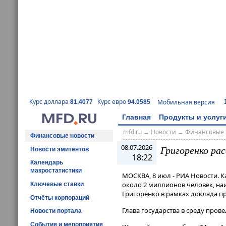
Курс доллара
Курс евро
Мобильная версия
81.4077
94.0585
Главная
Продукты и услуг
mfd.ru
→
Новости
→
Финансовые 
Финансовые новости
08.07.2026
Григоренко ра
Новости эмитентов
18:22
Календарь
макростатистики
МОСКВА, 8 июл - РИА Новости. 
около 2 миллионов человек, на
Ключевые ставки
Григоренко в рамках доклада п
Отчёты корпораций
Глава государства в среду прове
Новости портала
События и мероприятия