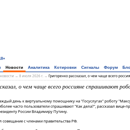
18+
и
Новости
Аналитика
Котировки
Сигналы
Форум
Бло
новости
→
8 июля 2026 г.
→
Григоренко рассказал, о чем чаще всего россия
ссказал, о чем чаще всего россияне спрашивают роб
Каждый день к виртуальному помощнику на "Госуслугах" роботу "Мак
иболее часто пользователи спрашивают "Как дела?", рассказал вице-
резиденту России Владимиру Путину.
л совещание с членами правительства РФ​​​.