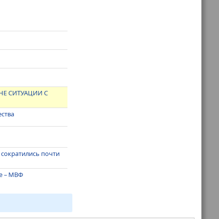
НЕ СИТУАЦИИ С
ества
 сократились почти
е – МВФ