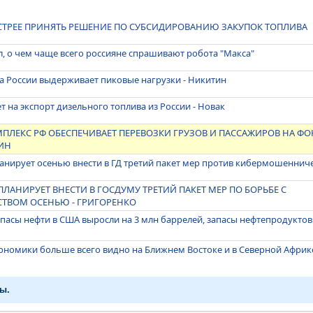
СТРЕЕ ПРИНЯТЬ РЕШЕНИЕ ПО СУБСИДИРОВАНИЮ ЗАКУПОК ТОПЛИВА
л, о чем чаще всего россияне спрашивают робота "Макса"
а России выдерживает пиковые нагрузки - Никитин
т на экспорт дизельного топлива из России - Новак
ПЛЕКС РФ ОБЕСПЕЧИВАЕТ ПЕРЕВОЗКИ ГРУЗОВ И ПАССАЖИРОВ НА ФО
ИН
анирует осенью внести в ГД третий пакет мер против кибермошеннич
ПЛАНИРУЕТ ВНЕСТИ В ГОСДУМУ ТРЕТИЙ ПАКЕТ МЕР ПО БОРЬБЕ С
ТВОМ ОСЕНЬЮ - ГРИГОРЕНКО
апасы нефти в США выросли на 3 млн баррелей, запасы нефтепродуктов
ономики больше всего видно на Ближнем Востоке и в Северной Африк
ы.