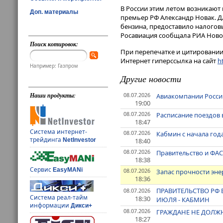
В России этим летом возникают 
Доп. материалы
премьер РФ Александр Новак. Д
бензина, предоставило налогов
Росавиация сообщала РИА Ново
Поиск котировок:
При перепечатке и цитировании 
Интернет гиперссылка на сайт
ht
Например: Газпром
Другие новости
08.07.2026
Наши продукты:
Авиакомпании России
19:00
08.07.2026
Расписание поездов 
18:47
Система интернет-
08.07.2026
Кабмин с начала год
трейдинга
18:40
NetInvestor
08.07.2026
Правительство и ФАС
18:38
Сервис
EasyMANi
08.07.2026
Запас прочности эне
18:36
ПРАВИТЕЛЬСТВО РФ 
08.07.2026
Система реал-тайм
18:30
ИЮЛЯ - КАБМИН
информации
Дикси+
08.07.2026
ГРАЖДАНЕ НЕ ДОЛЖН
18:27