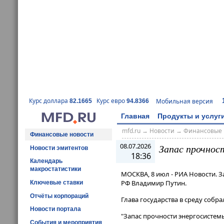
Курс доллара
Курс евро
Мобильная версия
82.1665
94.8366
Главная
Продукты и услуг
mfd.ru
→
Новости
→
Финансовые 
Финансовые новости
08.07.2026
Запас прочнос
Новости эмитентов
18:36
Календарь
макростатистики
МОСКВА, 8 июл - РИА Новости. З
РФ Владимир Путин.
Ключевые ставки
Отчёты корпораций
Глава государства в среду собра
Новости портала
"Запас прочности энергосистемы
События и мероприятия