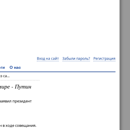
Вход на сайт
Забыли пароль?
Регистрация
ги
О нас
 са...
мире - Путин
заявил президент
н в ходе совещания.