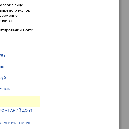
говорил вице-
запретило экспорт
овременно
плива.
итировании в сети
25 г
нс
 руб
 Новак
 КОМПАНИЙ ДО 31
ОМ В РФ - ПУТИН