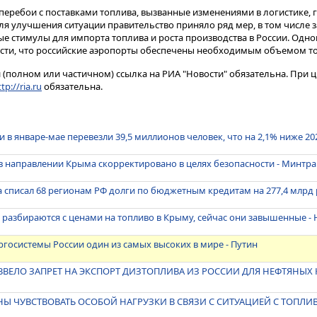
перебои с поставками топлива, вызванные изменениями в логистике, 
ля улучшения ситуации правительство приняло ряд мер, в том числе 
ые стимулы для импорта топлива и роста производства в России. Одн
сти, что российские аэропорты обеспечены необходимым объемом то
(полном или частичном) ссылка на РИА "Новости" обязательна. При ц
tp://ria.ru
обязательна.
 в январе-мае перевезли 39,5 миллионов человек, что на 2,1% ниже 20
в направлении Крыма скорректировано в целях безопасности - Минтра
а списал 68 регионам РФ долги по бюджетным кредитам на 277,4 млрд
 разбираются с ценами на топливо в Крыму, сейчас они завышенные -
ргосистемы России один из самых высоких в мире - Путин
ВВЕЛО ЗАПРЕТ НА ЭКСПОРТ ДИЗТОПЛИВА ИЗ РОССИИ ДЛЯ НЕФТЯНЫХ
Ы ЧУВСТВОВАТЬ ОСОБОЙ НАГРУЗКИ В СВЯЗИ С СИТУАЦИЕЙ С ТОПЛИВ