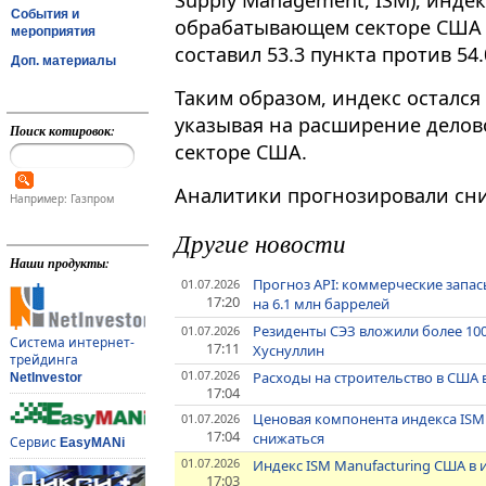
Supply Management, ISM), инде
События и
обрабатывающем секторе США (
мероприятия
составил 53.3 пункта против 54
Доп. материалы
Таким образом, индекс остался
указывая на расширение дело
Поиск котировок:
секторе США.
Аналитики прогнозировали сни
Например: Газпром
Другие новости
Наши продукты:
Прогноз API: коммерческие запа
01.07.2026
17:20
на 6.1 млн баррелей
Резиденты СЭЗ вложили более 100
01.07.2026
Система интернет-
17:11
Хуснуллин
трейдинга
01.07.2026
Расходы на строительство в США 
NetInvestor
17:04
Ценовая компонента индекса ISM
01.07.2026
17:04
снижаться
Сервис
EasyMANi
01.07.2026
Индекс ISM Manufacturing США в 
17:03