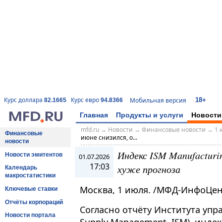
18+
Курс доллара
Курс евро
Мобильная версия
82.1665
94.8366
Главная
Продукты и услуги
Новости
mfd.ru
→
Новости
→
Финансовые новости
→
1 
Финансовые
июне снизился, о...
новости
Индекс ISM Manufacturi
Новости эмитентов
01.07.2026
17:03
хуже прогноза
Календарь
макростатистики
Москва, 1 июля. /МФД-ИнфоЦен
Ключевые ставки
Отчёты корпораций
Согласно отчёту Института упра
Новости портала