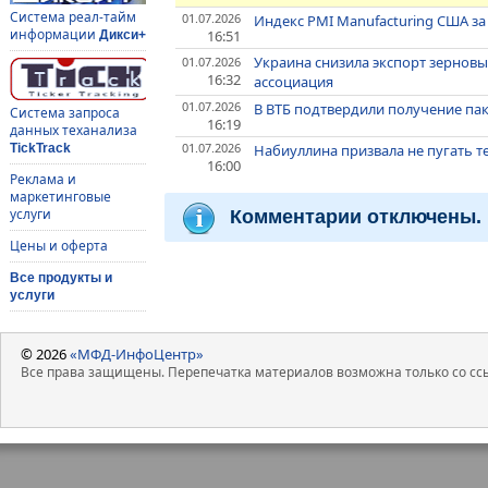
Система реал-тайм
01.07.2026
Индекс PMI Manufacturing США з
информации
16:51
Дикси+
Украина снизила экспорт зерновы
01.07.2026
16:32
ассоциация
01.07.2026
В ВТБ подтвердили получение пак
Система запроса
16:19
данных теханализа
01.07.2026
Набиуллина призвала не пугать
TickTrack
16:00
Реклама и
маркетинговые
услуги
Комментарии отключены.
Цены и оферта
Все продукты и
услуги
© 2026
«МФД-ИнфоЦентр»
Все права защищены. Перепечатка материалов возможна только со ссы