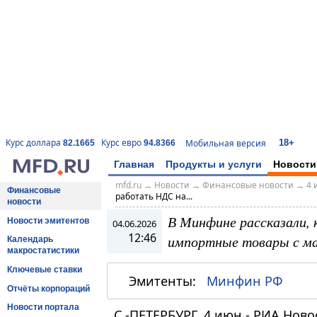
18+
Курс доллара
Курс евро
Мобильная версия
82.1665
94.8366
Главная
Продукты и услуги
Новости
mfd.ru
→
Новости
→
Финансовые новости
→
4 
Финансовые
работать НДС на...
новости
В Минфине рассказали,
Новости эмитентов
04.06.2026
12:46
импортные товары с м
Календарь
макростатистики
Ключевые ставки
Эмитенты:
Минфин РФ
Отчёты корпораций
Новости портала
С.-ПЕТЕРБУРГ, 4 июн - РИА Нов