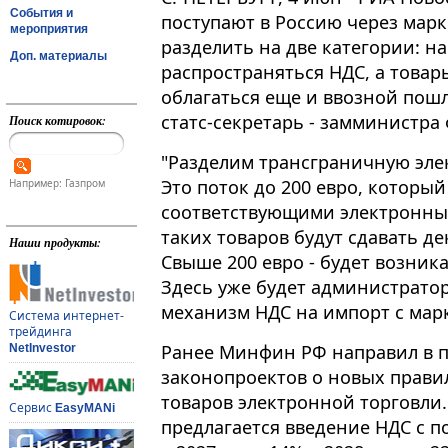
События и
поступают в Россию через марк
мероприятия
разделить на две категории: на
Доп. материалы
распространяться НДС, а товар
облагаться еще и ввозной пош
статс-секретарь - замминистра 
Поиск котировок:
"Разделим трансграничную эле
Это поток до 200 евро, которы
Например: Газпром
соответствующими электронны
таких товаров будут сдавать д
Наши продукты:
Свыше 200 евро - будет возник
Здесь уже будет администратор
механизм НДС на импорт с мар
Система интернет-
трейдинга
Ранее Минфин РФ направил в п
NetInvestor
законопроектов о новых прави
товаров электронной торговли
Сервис
EasyMANi
предлагается введение НДС с 