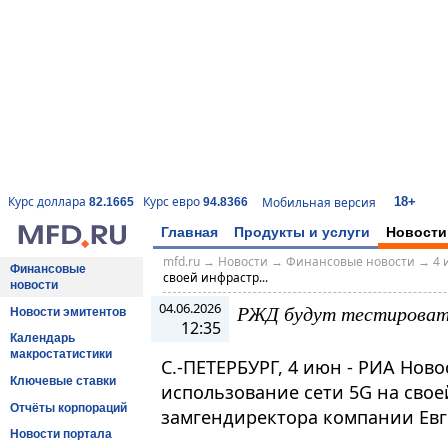
18+
Курс доллара
Курс евро
Мобильная версия
82.1665
94.8366
Главная
Продукты и услуги
Новости
mfd.ru
→
Новости
→
Финансовые новости
→
4 
Финансовые
своей инфрастр...
новости
04.06.2026
РЖД будут тестировать
Новости эмитентов
12:35
Календарь
макростатистики
С.-ПЕТЕРБУРГ, 4 июн - РИА Ново
Ключевые ставки
использование сети 5G на сво
Отчёты корпораций
замгендиректора компании Евген
Новости портала