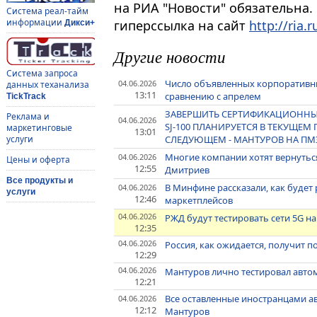
на РИА "Новости" обязательна.
Система реал-тайм
информации
гиперссылка на сайт
http://ria.r
Дикси+
Другие новости
Система запроса
Число объявленных корпоративны
04.06.2026
данных теханализа
13:11
сравнению с апрелем
TickTrack
ЗАВЕРШИТЬ СЕРТИФИКАЦИОНН
Реклама и
04.06.2026
SJ-100 ПЛАНИРУЕТСЯ В ТЕКУЩЕМ 
маркетинговые
13:01
СЛЕДУЮЩЕМ - МАНТУРОВ НА ПМ
услуги
Многие компании хотят вернуться
04.06.2026
Цены и оферта
12:55
Дмитриев
Все продукты и
В Минфине рассказали, как будет
04.06.2026
услуги
12:46
маркетплейсов
04.06.2026
РЖД будут тестировать сети 5G н
12:35
04.06.2026
Россия, как ожидается, получит п
12:29
04.06.2026
Мантуров лично тестировал авто
12:21
Все оставленные иностранцами а
04.06.2026
12:12
Мантуров