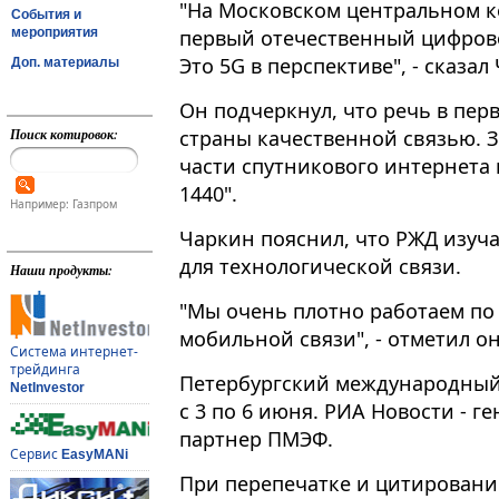
"На Московском центральном ко
События и
мероприятия
первый отечественный цифров
Это 5G в перспективе", - сказа
Доп. материалы
Он подчеркнул, что речь в пер
Поиск котировок:
страны качественной связью. 
части спутникового интернета
1440".
Например: Газпром
Чаркин пояснил, что РЖД изуч
для технологической связи.
Наши продукты:
"Мы очень плотно работаем по 
мобильной связи", - отметил он
Система интернет-
трейдинга
Петербургский международный
NetInvestor
с 3 по 6 июня. РИА Новости -
партнер ПМЭФ.
Сервис
EasyMANi
При перепечатке и цитировани