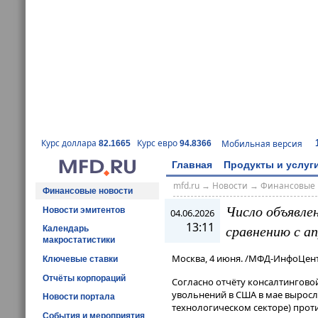
Курс доллара
Курс евро
Мобильная версия
82.1665
94.8366
Главная
Продукты и услуг
mfd.ru
→
Новости
→
Финансовые 
Финансовые новости
Число объявле
Новости эмитентов
04.06.2026
13:11
сравнению с а
Календарь
макростатистики
Москва, 4 июня. /МФД-ИнфоЦент
Ключевые ставки
Отчёты корпораций
Согласно отчёту консалтинговой
увольнений в США в мае выросло
Новости портала
технологическом секторе) против
События и мероприятия