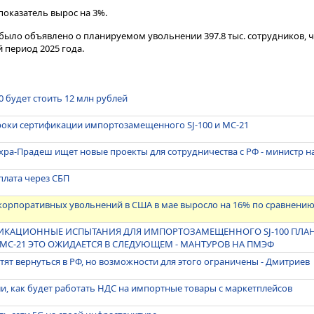
показатель вырос на 3%.
а было объявлено о планируемом увольнении 397.8 тыс. сотрудников, ч
 период 2025 года.
0 будет стоить 12 млн рублей
роки сертификации импортозамещенного SJ-100 и МС-21
хра-Прадеш ищет новые проекты для сотрудничества с РФ - министр 
плата через СБП
корпоративных увольнений в США в мае выросло на 16% по сравнению
ИКАЦИОННЫЕ ИСПЫТАНИЯ ДЛЯ ИМПОРТОЗАМЕЩЕННОГО SJ-100 ПЛАН
 МС-21 ЭТО ОЖИДАЕТСЯ В СЛЕДУЮЩЕМ - МАНТУРОВ НА ПМЭФ
ят вернуться в РФ, но возможности для этого ограничены - Дмитриев
и, как будет работать НДС на импортные товары с маркетплейсов