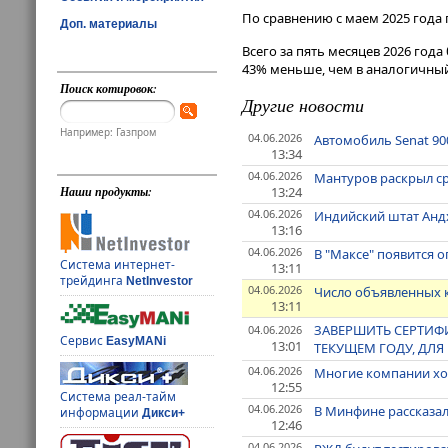
По сравнению с маем 2025 года 
Доп. материалы
Всего за пять месяцев 2026 год
43% меньше, чем в аналогичный
Поиск котировок:
Другие новости
Например: Газпром
04.06.2026
Автомобиль Senat 90
13:34
04.06.2026
Мантуров раскрыл с
13:24
Наши продукты:
04.06.2026
Индийский штат Анд
13:16
04.06.2026
В "Максе" появится о
Система интернет-
13:11
трейдинга
NetInvestor
04.06.2026
Число объявленных 
13:11
ЗАВЕРШИТЬ СЕРТИФ
04.06.2026
Сервис
EasyMANi
13:01
ТЕКУЩЕМ ГОДУ, ДЛЯ
04.06.2026
Многие компании хот
12:55
Система реал-тайм
04.06.2026
В Минфине рассказал
информации
Дикси+
12:46
04.06.2026