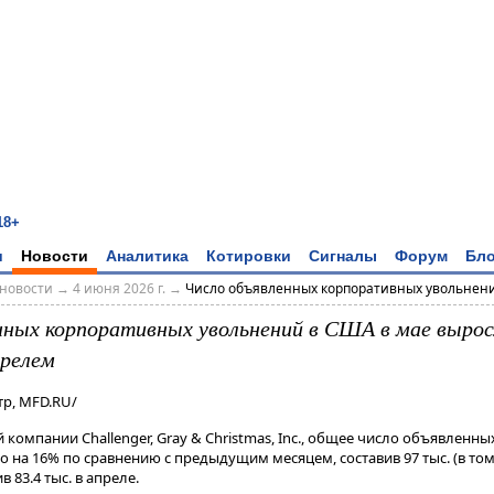
18+
и
Новости
Аналитика
Котировки
Сигналы
Форум
Бло
новости
→
4 июня 2026 г.
→
Число объявленных корпоративных увольнений
нных корпоративных увольнений в США в мае вырос
прелем
р, MFD.RU/
 компании Challenger, Gray & Christmas, Inc., общее число объявленн
 на 16% по сравнению с предыдущим месяцем, составив 97 тыс. (в том ч
 83.4 тыс. в апреле.