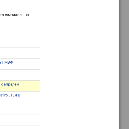
то оказалось на
на ПМЭФ
 с апрелем
ИРУЕТСЯ В