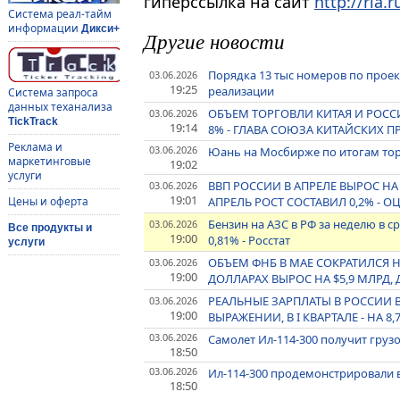
гиперссылка на сайт
http://ria.r
Система реал-тайм
информации
Дикси+
Другие новости
Порядка 13 тыс номеров по проек
03.06.2026
19:25
реализации
Система запроса
данных теханализа
ОБЪЕМ ТОРГОВЛИ КИТАЯ И РОСС
03.06.2026
TickTrack
19:14
8% - ГЛАВА СОЮЗА КИТАЙСКИХ 
Реклама и
03.06.2026
Юань на Мосбирже по итогам торг
маркетинговые
19:02
услуги
ВВП РОССИИ В АПРЕЛЕ ВЫРОС НА
03.06.2026
19:01
АПРЕЛЬ РОСТ СОСТАВИЛ 0,2% -
Цены и оферта
Бензин на АЗС в РФ за неделю в с
03.06.2026
Все продукты и
19:00
0,81% - Росстат
услуги
ОБЪЕМ ФНБ В МАЕ СОКРАТИЛСЯ НА 
03.06.2026
19:00
ДОЛЛАРАХ ВЫРОС НА $5,9 МЛРД, 
РЕАЛЬНЫЕ ЗАРПЛАТЫ В РОССИИ 
03.06.2026
19:00
ВЫРАЖЕНИИ, В I КВАРТАЛЕ - НА 8,
03.06.2026
Самолет Ил-114-300 получит груз
18:50
03.06.2026
Ил-114-300 продемонстрировали
18:50