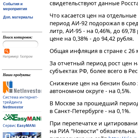
свидетельствуют данные Росста
События и
мероприятия
Что касается цен на отдельные
Доп. материалы
период АИ-92 подорожал в средн
литр, АИ-95 - на 0,46%, до 69,78
Поиск котировок:
цене на 0,38% - до 94,42 рубля.
Общая инфляция в стране с 26 
Например: Газпром
За отчетный период рост цен н
субъектах РФ, более всего в Рес
Наши продукты:
Снижение цен на бензин было
автономном округе - на 0,5%.
Система интернет-
В Москве за прошедший период
трейдинга
NetInvestor
в Санкт-Петербурге - на 0,1%.
При перепечатке и цитировани
Сервис
EasyMANi
на РИА "Новости" обязательна.