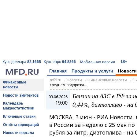
18+
Курс доллара
Курс евро
Мобильная версия
82.1665
94.8366
Главная
Продукты и услуги
Новости
mfd.ru
→
Новости
→
Финансовые новости
→
3 
Финансовые
среднем подорожа...
новости
Бензин на АЗС в РФ за 
Новости эмитентов
03.06.2026
19:00
0,44%, дизтопливо - на
Календарь
макростатистики
МОСКВА, 3 июн - РИА Новости.
Ключевые ставки
в России за неделю с 25 мая по 
Отчёты корпораций
рубля за литр, дизтоплива - на 0
Новости портала