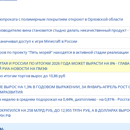
лопроката с полимерным покрытием откроют в Орловской области
зводителю вина становится стыдно делать некачественный продукт - 
ничивал доступ к игре Minecraft в России
ров по проекту "Пять морей" находятся в активной стадии реализации
ТАЯ И РОССИИ ПО ИТОГАМ 2026 ГОДА МОЖЕТ ВЫРАСТИ НА 8% - ГЛАВ
 РИА НОВОСТИ НА ПМЭФ
 итогам торгов вырос до 10,86 руб
Е ВЫРОС НА 1,3% В ГОДОВОМ ВЫРАЖЕНИИ, ЗА ЯНВАРЬ-АПРЕЛЬ РОСТ С
МРАЗВИТИЯ
а неделю в среднем подорожал на 0,44%, дизтопливо - на 0,81% - Росста
КРАТИЛСЯ НА 258 МЛРД РУБ, ДО 12,955 ТРЛН РУБ, А В ДОЛЛАРАХ ВЫРОС
ФИН РФ
ы.