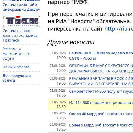
партнер ПМЭФ.
Система реал-тайм
информации
Дикси+
При перепечатке и цитировани
на РИА "Новости" обязательна.
гиперссылка на сайт
http://ria.r
Система запроса
данных теханализа
Другие новости
TickTrack
Реклама и
Бензин на АЗС в РФ за неделю в с
03.06.2026
маркетинговые
19:00
0,81% - Росстат
услуги
ОБЪЕМ ФНБ В МАЕ СОКРАТИЛСЯ НА 
03.06.2026
Цены и оферта
19:00
ДОЛЛАРАХ ВЫРОС НА $5,9 МЛРД, 
Все продукты и
РЕАЛЬНЫЕ ЗАРПЛАТЫ В РОССИИ 
03.06.2026
услуги
19:00
ВЫРАЖЕНИИ, В I КВАРТАЛЕ - НА 8,
03.06.2026
Самолет Ил-114-300 получит груз
18:50
03.06.2026
Ил-114-300 продемонстрировали
18:50
03.06.2026
Около 40 млрд руб вложат в тран
18:36
03.06.2026
Более 9 млрд руб вложат в логис
18:25