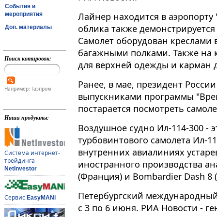
События и
мероприятия
Лайнер находится в аэропорту 
облика также демонстрируется 
Доп. материалы
Самолет оборудован креслами 
багажными полками. Также на 
Поиск котировок:
для верхней одежды и карман 
Ранее, в мае, президент Росси
Например: Газпром
выпускниками программы "Время
постарается посмотреть самоле
Наши продукты:
Воздушное судно Ил-114-300 - 
турбовинтового самолета Ил-1
внутренних авиалиниях устаре
Система интернет-
трейдинга
иностранного производства ана
NetInvestor
(Франция) и Bombardier Dash 8 (
Петербургский международный
Сервис
EasyMANi
с 3 по 6 июня. РИА Новости -