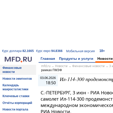
18+
Курс доллара
Курс евро
Мобильная версия
82.1665
94.8366
Главная
Продукты и услуги
Новости
mfd.ru
→
Новости
→
Финансовые новости
→
3 
Финансовые
рамках ПМЭФ
новости
03.06.2026
Ил-114-300 продемонст
Новости эмитентов
18:50
Календарь
макростатистики
С.-ПЕТЕРБУРГ, 3 июн - РИА Нов
Ключевые ставки
самолет Ил-114-300 продемонс
Отчёты корпораций
международном экономическом
Новости портала
РИА Новости​​​.