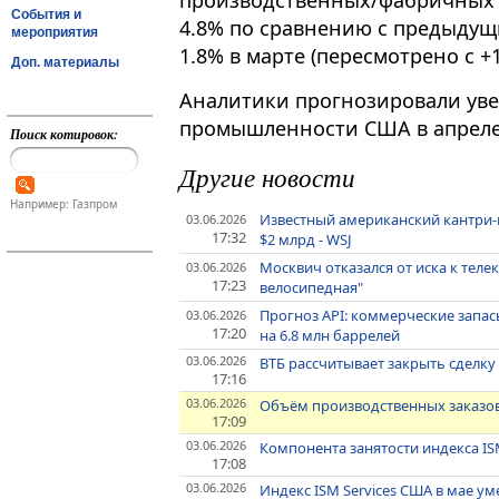
производственных/фабричных з
События и
4.8% по сравнению с предыду
мероприятия
1.8% в марте (пересмотрено с +1
Доп. материалы
Аналитики прогнозировали уве
промышленности США в апреле 
Поиск котировок:
Другие новости
Например: Газпром
Известный американский кантри-п
03.06.2026
17:32
$2 млрд - WSJ
Москвич отказался от иска к теле
03.06.2026
17:23
велосипедная"
Прогноз API: коммерческие запа
03.06.2026
17:20
на 6.8 млн баррелей
03.06.2026
ВТБ рассчитывает закрыть сделку 
17:16
03.06.2026
Объём производственных заказов 
17:09
03.06.2026
Компонента занятости индекса ISM
17:08
03.06.2026
Индекс ISM Services США в мае у