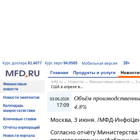
18+
Курс доллара
Курс евро
Мобильная версия
81.4077
94.0585
Главная
Продукты и услуги
Новости
mfd.ru
→
Новости
→
Финансовые новости
→
3 
Финансовые
США в апреле в...
новости
Объём производственных
Новости эмитентов
03.06.2026
17:09
4.8%
Календарь
макростатистики
Москва, 3 июня. /МФД-ИнфоЦен
Ключевые ставки
Отчёты корпораций
Согласно отчёту Министерства
Новости портала