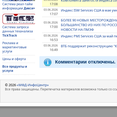
Компонента занятости индекса ISM
17:08
Система реал-тайм
информации
Дикси+
03.06.2026
Индекс ISM Services США в мае у
17:07
БОЛЕЕ 90 НОВЫХ МЕСТОРОЖДЕНИЙ
03.06.2026
БОЛЬШИНСТВО ИЗ НИХ ПО РОССЫ
17:00
Система запроса
НОВОСТИ НА ПМЭФ
данных теханализа
03.06.2026
Индекс PMI Services США за май 
TickTrack
16:53
Реклама и
03.06.2026
ВТБ поддержит реконструкцию "К
маркетинговые
16:49
услуги
Цены и оферта
Комментарии отключены.
Все продукты и
услуги
© 2026
«МФД-ИнфоЦентр»
Все права защищены. Перепечатка материалов возможна только со ссы