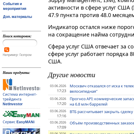
Supply Management, ISM), комп
События и
активности в сфере услуг США (I
мероприятия
47.9 пункта против 48.0 месяце
Доп. материалы
Индикатор остался ниже порого
на сокращение найма сотрудни
Поиск котировок:
Сфера услуг США отвечает за со
сфере услуг работает порядка 
Например: Газпром
США.
Другие новости
Наши продукты:
Москвич отказался от иска к теле
03.06.2026
17:23
велосипедная"
Система интернет-
Прогноз API: коммерческие запа
03.06.2026
трейдинга
17:20
на 6.8 млн баррелей
NetInvestor
03.06.2026
ВТБ рассчитывает закрыть сделку 
17:16
Сервис
03.06.2026
EasyMANi
Объём производственных заказов 
17:09
03.06.2026