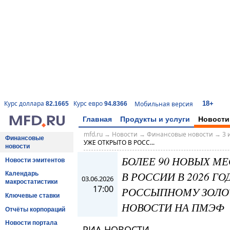
18+
Курс доллара
Курс евро
Мобильная версия
82.1665
94.8366
Главная
Продукты и услуги
Новости
mfd.ru
→
Новости
→
Финансовые новости
→
3 
Финансовые
УЖЕ ОТКРЫТО В РОСС...
новости
БОЛЕЕ 90 НОВЫХ М
Новости эмитентов
В РОССИИ В 2026 Г
Календарь
03.06.2026
макростатистики
17:00
РОССЫПНОМУ ЗОЛОТ
Ключевые ставки
НОВОСТИ НА ПМЭФ
Отчёты корпораций
Новости портала
РИА НОВОСТИ