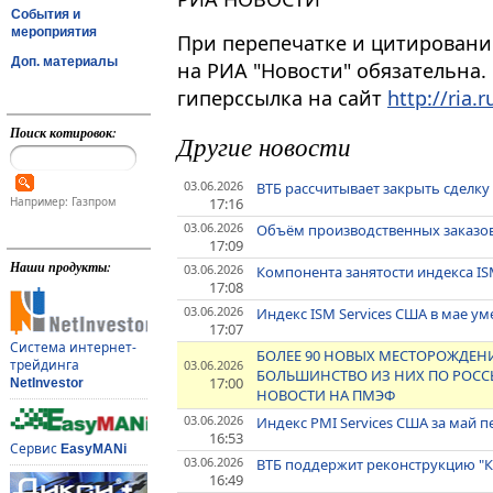
События и
мероприятия
При перепечатке и цитировани
Доп. материалы
на РИА "Новости" обязательна.
гиперссылка на сайт
http://ria.r
Поиск котировок:
Другие новости
03.06.2026
ВТБ рассчитывает закрыть сделку 
17:16
Например: Газпром
03.06.2026
Объём производственных заказов 
17:09
Наши продукты:
03.06.2026
Компонента занятости индекса ISM
17:08
03.06.2026
Индекс ISM Services США в мае у
17:07
Система интернет-
БОЛЕЕ 90 НОВЫХ МЕСТОРОЖДЕНИЙ
трейдинга
03.06.2026
БОЛЬШИНСТВО ИЗ НИХ ПО РОССЫ
17:00
NetInvestor
НОВОСТИ НА ПМЭФ
03.06.2026
Индекс PMI Services США за май 
16:53
Сервис
EasyMANi
03.06.2026
ВТБ поддержит реконструкцию "К
16:49