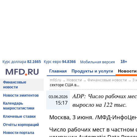
18+
Курс доллара
Курс евро
Мобильная версия
82.1665
94.8366
Главная
Продукты и услуги
Новости
mfd.ru
→
Новости
→
Финансовые новости
→
3 
Финансовые
секторе США в...
новости
ADP: Число рабочих ме
Новости эмитентов
03.06.2026
15:17
выросло на 122 тыс.
Календарь
макростатистики
Москва, 3 июня. /МФД-ИнфоЦен
Ключевые ставки
Отчёты корпораций
Число рабочих мест в частном 
Новости портала