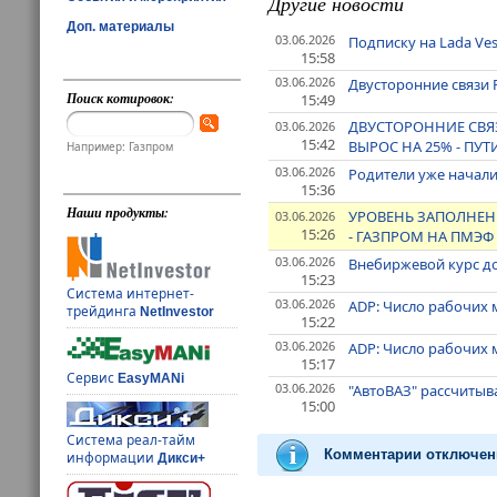
Другие новости
Доп. материалы
03.06.2026
Подписку на Lada Ve
15:58
03.06.2026
Двусторонние связи 
Поиск котировок:
15:49
ДВУСТОРОННИЕ СВЯЗ
03.06.2026
15:42
ВЫРОС НА 25% - ПУТ
Например: Газпром
03.06.2026
Родители уже начал
15:36
Наши продукты:
УРОВЕНЬ ЗАПОЛНЕН
03.06.2026
15:26
- ГАЗПРОМ НА ПМЭФ
03.06.2026
Внебиржевой курс до
15:23
Система интернет-
03.06.2026
ADP: Число рабочих 
трейдинга
NetInvestor
15:22
03.06.2026
ADP: Число рабочих м
15:17
Сервис
EasyMANi
03.06.2026
"АвтоВАЗ" рассчитыв
15:00
Система реал-тайм
Комментарии отключен
информации
Дикси+