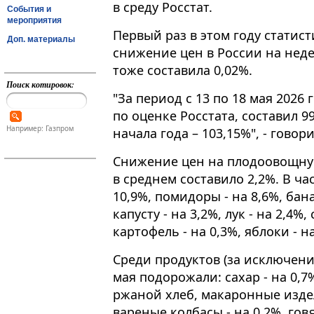
в среду Росстат.
События и
мероприятия
Первый раз в этом году статис
Доп. материалы
снижение цен в России на недел
тоже составила 0,02%​​​.
Поиск котировок:
"За период с 13 по 18 мая 2026
по оценке Росстата, составил 99
Например: Газпром
начала года – 103,15%", - говор
Снижение цен на плодоовощну
в среднем составило 2,2%. В ч
10,9%, помидоры - на 8,6%, бан
капусту - на 3,2%, лук - на 2,4%,
картофель - на 0,3%, яблоки - на
Среди продуктов (за исключени
мая подорожали: сахар - на 0,7
ржаной хлеб, макаронные издел
вареные колбасы - на 0,2%, го