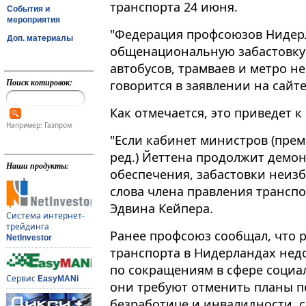
транспорта 24 июня.
События и
мероприятия
"Федерация профсоюзов Нидер
Доп. материалы
общенациональную забастовку т
автобусов, трамваев и метро не 
Поиск котировок:
говорится в заявлении на сайт
Как отмечается, это приведет к
Например: Газпром
"Если кабинет министров (пре
ред.) Йеттена продолжит демо
Наши продукты:
обеспечения, забастовки неизб
слова члена правления трансп
Эдвина Кейпера.
Система интернет-
трейдинга
Ранее профсоюз сообщал, что 
NetInvestor
транспорта в Нидерландах нед
по сокращениям в сфере социал
Сервис
EasyMANi
они требуют отменить планы 
безработице и инвалидности,