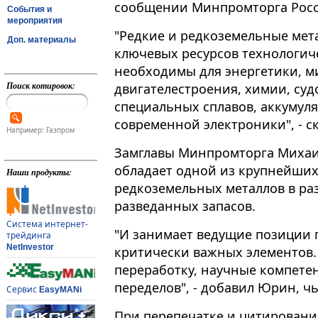
сообщении Минпромторга Росс
События и
мероприятия
"Редкие и редкоземельные мет
Доп. материалы
ключевых ресурсов технологичес
необходимы для энергетики, м
Поиск котировок:
двигателестроения, химии, суд
специальных сплавов, аккумуля
современной электроники", - с
Например: Газпром
Замглавы Минпромторга Михаи
обладает одной из крупнейших
Наши продукты:
редкоземельных металлов в ра
разведанных запасов.
Система интернет-
"И занимает ведущие позиции п
трейдинга
NetInvestor
критически важных элементов.
переработку, научные компете
переделов", - добавил Юрин, ч
Сервис
EasyMANi
При перепечатке и цитировани