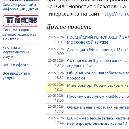
Система реал-тайм
на РИА "Новости" обязательна.
информации
Дикси+
гиперссылка на сайт
http://ria.r
Другие новости
Система запроса
данных теханализа
РОССИЙСКИЙ РЫНОК АКЦИЙ ЗА О
20.05.2026
TickTrack
19:01
МОСКОВСКОЙ БИРЖИ
Реклама и
20.05.2026
Дефляция в РФ за период с 13 по 1
маркетинговые
19:00
услуги
СФ пригласил Шувалова рассказат
20.05.2026
18:46
Цены и оферта
лидерства РФ
Общенациональная забастовка тр
20.05.2026
Все продукты и
18:32
профсоюз
услуги
20.05.2026
Минпромторг России раскрыл, к
18:24
20.05.2026
Проблем с доступом к GitHub у п
18:06
20.05.2026
Официальный курс юаня на четверг -
17:48
EIA: коммерческие запасы нефти в
20.05.2026
17:44
нефтепродуктов снизились на 1.1