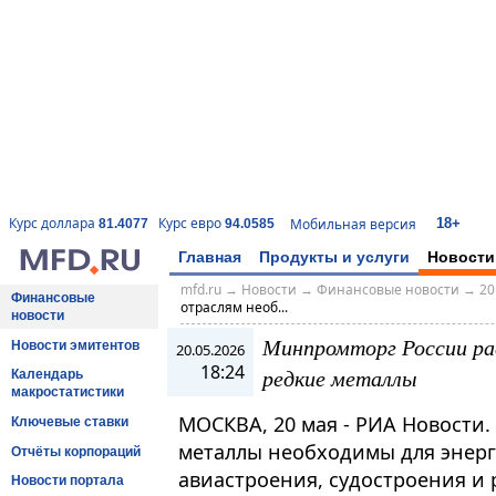
18+
Курс доллара
Курс евро
Мобильная версия
81.4077
94.0585
Главная
Продукты и услуги
Новости
mfd.ru
→
Новости
→
Финансовые новости
→
20
Финансовые
отраслям необ...
новости
Минпромторг России ра
Новости эмитентов
20.05.2026
18:24
редкие металлы
Календарь
макростатистики
МОСКВА, 20 мая - РИА Новости
Ключевые ставки
металлы необходимы для энерг
Отчёты корпораций
авиастроения, судостроения и р
Новости портала