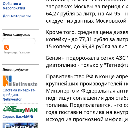
События и
заправках Москвы за период с 4
мероприятия
64,27 рубля за литр, на Аи-95 - 
Доп. материалы
следует из данных Московской 
Кроме того, средняя цена дизе
Поиск котировок:
копейку - до 77,31 рубля за лит
15 копеек, до 96,48 рубля за литр​​
Например: Газпром
Бензин подорожал в сетях АЗС 
дизтопливо - только у "Татнефт
Наши продукты:
Правительство РФ в конце апре
крупнейших производителей н
Минэнерго и Федеральная ант
Система интернет-
трейдинга
подпишут соглашения для стаб
NetInvestor
топлива. Предполагается, что 
года поставки топлива на вну
Сервис
EasyMANi
исходя из прогнозной инфляци