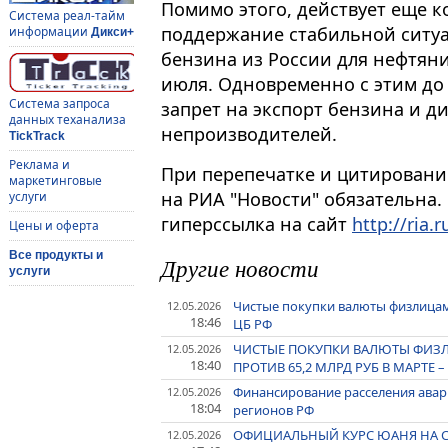
Помимо этого, действует еще к
Система реал-тайм
поддержание стабильной ситуац
информации
Дикси+
бензина из России для нефтяник
июля. Одновременно с этим до
Система запроса
запрет на экспорт бензина и д
данных теханализа
непроизводителей.
TickTrack
Реклама и
При перепечатке и цитировани
маркетинговые
на РИА "Новости" обязательна.
услуги
гиперссылка на сайт
http://ria.r
Цены и оферта
Все продукты и
Другие новости
услуги
Чистые покупки валюты физлицами 
12.05.2026
18:46
ЦБ РФ
ЧИСТЫЕ ПОКУПКИ ВАЛЮТЫ ФИЗЛ
12.05.2026
18:40
ПРОТИВ 65,2 МЛРД РУБ В МАРТЕ –
Финансирование расселения авари
12.05.2026
18:04
регионов РФ
ОФИЦИАЛЬНЫЙ КУРС ЮАНЯ НА СРЕДУ
12.05.2026