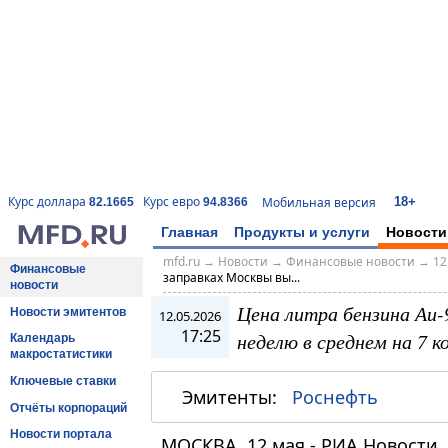
18+
Курс доллара
Курс евро
Мобильная версия
82.1665
94.8366
Главная
Продукты и услуги
Новости
mfd.ru
→
Новости
→
Финансовые новости
→
12
Финансовые
заправках Москвы вы...
новости
Цена литра бензина Аи-
Новости эмитентов
12.05.2026
17:25
неделю в среднем на 7 к
Календарь
макростатистики
Ключевые ставки
Эмитенты:
Роснефть
Отчёты корпораций
Новости портала
МОСКВА, 12 мая - РИА Новости.