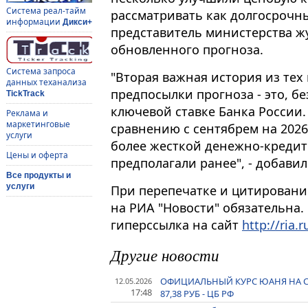
Система реал-тайм
рассматривать как долгосрочн
информации
Дикси+
представитель министерства 
обновленного прогноза.
Система запроса
"Вторая важная история из тех
данных теханализа
предпосылки прогноза - это, б
TickTrack
ключевой ставке Банка России. 
Реклама и
маркетинговые
сравнению с сентябрем на 2026
услуги
более жесткой денежно-кредитн
Цены и оферта
предполагали ранее", - добавил
Все продукты и
услуги
При перепечатке и цитировани
на РИА "Новости" обязательна.
гиперссылка на сайт
http://ria.r
Другие новости
ОФИЦИАЛЬНЫЙ КУРС ЮАНЯ НА СРЕДУ
12.05.2026
17:48
87,38 РУБ - ЦБ РФ