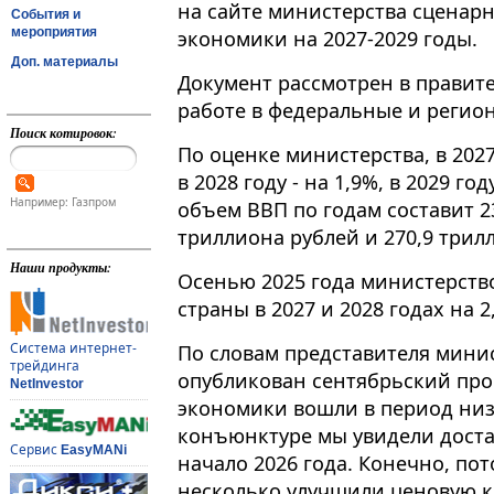
на сайте министерства сценар
События и
мероприятия
экономики на 2027-2029 годы.
Доп. материалы
Документ рассмотрен в правите
работе в федеральные и региона
Поиск котировок:
По оценке министерства, в 2027
в 2028 году - на 1,9%, в 2029 г
Например: Газпром
объем ВВП по годам составит 23
триллиона рублей и 270,9 трил
Наши продукты:
Осенью 2025 года министерств
страны в 2027 и 2028 годах на 
Система интернет-
По словам представителя минист
трейдинга
опубликован сентябрьский про
NetInvestor
экономики вошли в период низ
конъюнктуре мы увидели доста
Сервис
EasyMANi
начало 2026 года. Конечно, по
несколько улучшили ценовую к