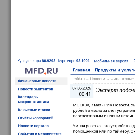
Курс доллара
Курс евро
Мобильная версия
80.9293
93.1901
Главная
Продукты и услуг
mfd.ru
→
Новости
→
Финансовые 
Финансовые новости
07.05.2026
Эксперт подсч
Новости эмитентов
00:41
Календарь
макростатистики
МОСКВА, 7 мая - РИА Новости. У
рублей в месяц за счет устране
Ключевые ставки
перспективным и новым источн
Отчёты корпораций
Умная розетка - это устройств
Новости портала
помощников или по таймеру​​​. 
События и мероприятия