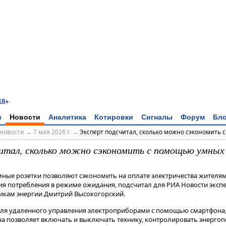
18+
и
Новости
Аналитика
Котировки
Сигналы
Форум
Бло
новости
→
7 мая 2026 г.
→
Эксперт подсчитал, сколько можно сэкономить с п
итал, сколько можно сэкономить с помощью умных
мные розетки позволяют сэкономить на оплате электричества жителям
ния потребления в режиме ожидания, подсчитал для РИА Новости эксп
икам энергии Дмитрий Высокогорский.
о для удаленного управления электроприборами с помощью смартфона
Она позволяет включать и выключать технику, контролировать энерго