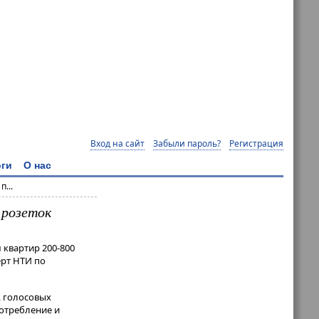
Вход на сайт
Забыли пароль?
Регистрация
ги
О нас
...
 розеток
 квартир 200-800
ерт НТИ по
, голосовых
потребление и