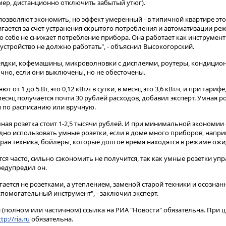
ер, дистанционно отключить забытый утюг).
озволяют экономить, но эффект умеренный - в типичной квартире это 
игается за счет устранения скрытого потребления и автоматизации р
о себе не снижает потребление прибора. Она работает как инструмент
 устройство не должно работать", - объяснил Высокогорский.
арядки, кофемашины, микроволновки с дисплеями, роутеры, кондицио
очно, если они выключены, но не обесточены.
от 1 до 5 Вт, это 0,12 кВт.ч в сутки, в месяц это 3,6 кВт.ч, и при тариф
месяц получается почти 30 рублей расходов, добавил эксперт. Умная р
 по расписанию или вручную.
ная розетка стоит 1-2,5 тысячи рублей. И при минимальной экономии о
дно использовать умные розетки, если в доме много приборов, напр
арая техника, бойлеры, которые долгое время находятся в режиме ожи
ся часто, сильно сэкономить не получится, так как умные розетки уп
едупредил он.
гается не розетками, а утеплением, заменой старой техники и осозна
спомогательный инструмент", - заключил эксперт.
(полном или частичном) ссылка на РИА "Новости" обязательна. При ц
tp://ria.ru
обязательна.