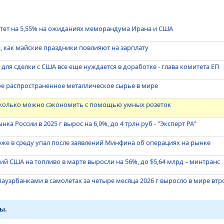
астет на 5,55% на ожиданиях меморандума Ирана и США
и, как майские праздники повлияют на зарплату
для сделки с США все еще нуждается в доработке - глава комитета ЕП
ое распространенное металлическое сырье в мире
 сколько можно сэкономить с помощью умных розеток
ка России в 2025 г вырос на 6,9%, до 4 трлн руб - "Эксперт РА"
же в среду упал после заявлений Минфина об операциях на рынке
й США на топливо в марте выросли на 56%, до $5,64 млрд – минтранс
пауэрбанками в самолетах за четыре месяца 2026 г выросло в мире втр
ы.