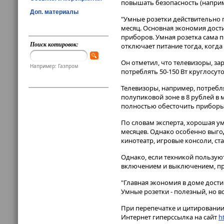
повышать безопасность (наприм
Доп. материалы
"Умные розетки действительно п
месяц. Основная экономия дост
приборов. Умная розетка сама п
Поиск котировок:
отключает питание тогда, когда
Он отметил, что телевизоры, з
Например: Газпром
потреблять 50-150 Вт круглосут
Телевизоры, например, потребляют 
полупиковой зоне в 8 рублей в 
полностью обесточить приборы
По словам эксперта, хорошая ум
месяцев. Однако особенно выго
кинотеатр, игровые консоли, ст
Однако, если техникой пользуют
включением и выключением, пр
"Главная экономия в доме дости
Умные розетки - полезный, но в
При перепечатке и цитировании 
Интернет гиперссылка на сайт
ht