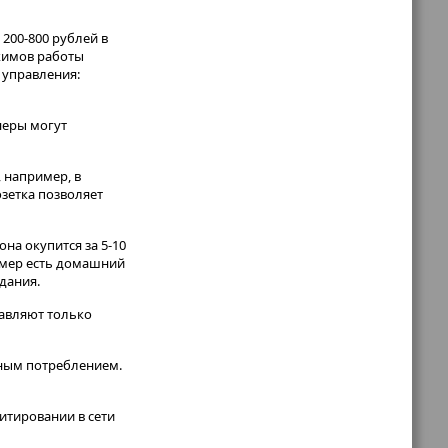
200-800 рублей в
ежимов работы
 управления:
неры могут
е, например, в
озетка позволяет
на окупится за 5-10
имер есть домашний
дания.
равляют только
нным потреблением.
итировании в сети