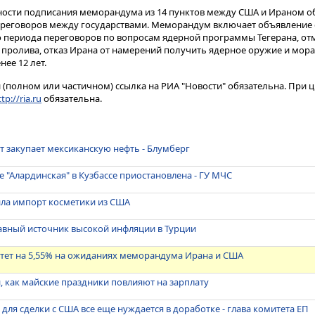
ости подписания меморандума из 14 пунктов между США и Ираном о
 переговоров между государствами. Меморандум включает объявление
о периода переговоров по вопросам ядерной программы Тегерана, о
 пролива, отказ Ирана от намерений получить ядерное оружие и мор
ее 12 лет.
(полном или частичном) ссылка на РИА "Новости" обязательна. При ц
tp://ria.ru
обязательна.
лет закупает мексиканскую нефть - Блумберг
е "Алардинская" в Кузбассе приостановлена - ГУ МЧС
ила импорт косметики из США
авный источник высокой инфляции в Турции
астет на 5,55% на ожиданиях меморандума Ирана и США
и, как майские праздники повлияют на зарплату
для сделки с США все еще нуждается в доработке - глава комитета ЕП