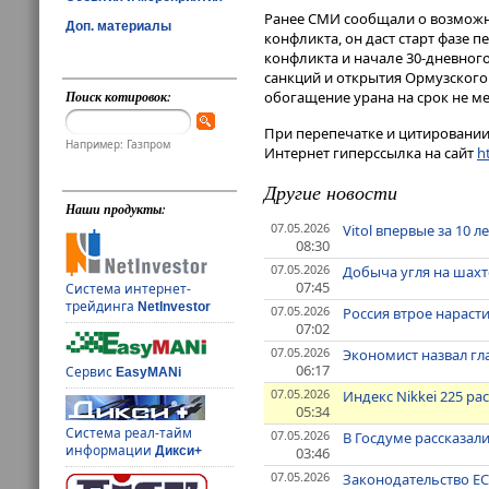
Ранее СМИ сообщали о возможн
Доп. материалы
конфликта, он даст старт фазе
конфликта и начале 30-дневног
санкций и открытия Ормузского
Поиск котировок:
обогащение урана на срок не мен
При перепечатке и цитировании 
Например: Газпром
Интернет гиперссылка на сайт
ht
Другие новости
Наши продукты:
07.05.2026
Vitol впервые за 10 
08:30
07.05.2026
Добыча угля на шахт
07:45
Система интернет-
трейдинга
NetInvestor
07.05.2026
Россия втрое нараст
07:02
07.05.2026
Экономист назвал гл
06:17
Сервис
EasyMANi
07.05.2026
Индекс Nikkei 225 р
05:34
Система реал-тайм
07.05.2026
В Госдуме рассказал
информации
03:46
Дикси+
07.05.2026
Законодательство ЕС 