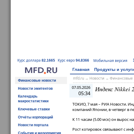
Курс доллара
Курс евро
Мобильная версия
82.1665
94.8366
Главная
Продукты и услуг
mfd.ru
→
Новости
→
Финансовые 
Финансовые новости
07.05.2026
Индекс Nikkei
Новости эмитентов
05:34
Календарь
макростатистики
ТОКИО, 7 мая – РИА Новости. И
компаний Японии, в четверг в п
Ключевые ставки
Отчёты корпораций
К 11 часам (5​​​.00 мск) он вырос 
Новости портала
Рост котировок связывают с и
События и мероприятия