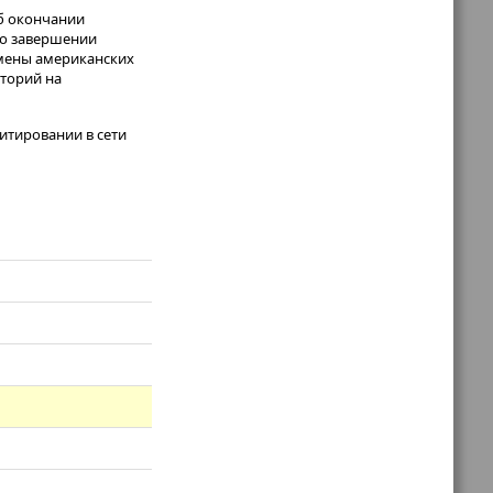
б окончании
 о завершении
тмены американских
аторий на
итировании в сети