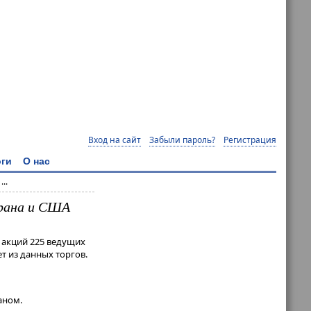
Вход на сайт
Забыли пароль?
Регистрация
ги
О нас
..
Ирана и США
 акций 225 ведущих
т из данных торгов.
аном.