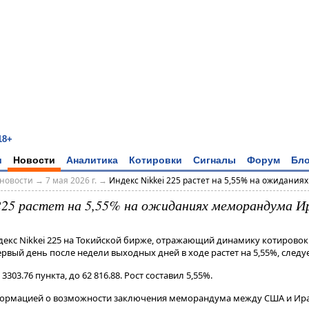
18+
и
Новости
Аналитика
Котировки
Сигналы
Форум
Бло
новости
→
7 мая 2026 г.
→
Индекс Nikkei 225 растет на 5,55% на ожиданиях .
 225 растет на 5,55% на ожиданиях меморандума 
ндекс Nikkei 225 на Токийской бирже, отражающий динамику котировок
ервый день после недели выходных дней в ходе растет на 5,55%, следуе
на 3303.76 пункта, до 62 816.88. Рост составил 5,55%.
нформацией о возможности заключения меморандума между США и Ир