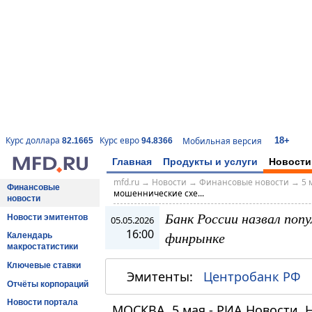
18+
Курс доллара
Курс евро
Мобильная версия
82.1665
94.8366
Главная
Продукты и услуги
Новости
mfd.ru
→
Новости
→
Финансовые новости
→
5 
Финансовые
мошеннические схе...
новости
Банк России назвал поп
Новости эмитентов
05.05.2026
16:00
финрынке
Календарь
макростатистики
Ключевые ставки
Эмитенты:
Центробанк РФ
Отчёты корпораций
Новости портала
МОСКВА, 5 мая - РИА Новости. 