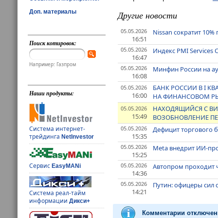
Доп. материалы
Другие новости
05.05.2026
Nissan сократит 10% 
16:51
Поиск котировок:
05.05.2026
Индекс PMI Services
16:47
Например: Газпром
05.05.2026
Минфин России на ау
16:08
БАНК РОССИИ В I К
05.05.2026
Наши продукты:
16:00
НА ФИНАНСОВОМ РЫН
НАХОДЯЩИЙСЯ С ВИЗ
05.05.2026
15:49
ВОЗОБНОВЛЕНИЕ ПЕ
05.05.2026
Система интернет-
Дефицит торгового б
15:35
трейдинга
NetInvestor
05.05.2026
Meta внедрит ИИ-про
15:25
05.05.2026
Сервис
Автопром проходит ч
EasyMANi
14:36
05.05.2026
Путин: офицеры сил 
14:21
Система реал-тайм
информации
Дикси+
Комментарии отключен