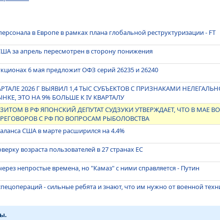
персонала в Европе в рамках плана глобальной реструктуризации - FT
 США за апрель пересмотрен в сторону понижения
кционах 6 мая предложит ОФЗ серий 26235 и 26240
ВАРТАЛЕ 2026 Г ВЫЯВИЛ 1,4 ТЫС СУБЪЕКТОВ С ПРИЗНАКАМИ НЕЛЕГАЛ
КЕ, ЭТО НА 9% БОЛЬШЕ К IV КВАРТАЛУ
ИТОМ В РФ ЯПОНСКИЙ ДЕПУТАТ СУДЗУКИ УТВЕРЖДАЕТ, ЧТО В МАЕ 
РЕГОВОРОВ С РФ ПО ВОПРОСАМ РЫБОЛОВСТВА
аланса США в марте расширился на 4.4%
верку возраста пользователей в 27 странах ЕС
ерез непростые времена, но "Камаз" с ними справляется - Путин
спецопераций - сильные ребята и знают, что им нужно от военной тех
ы.