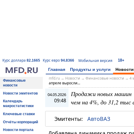
18+
Курс доллара
Курс евро
Мобильная версия
82.1665
94.8366
Главная
Продукты и услуги
Новости
mfd.ru
→
Новости
→
Финансовые новости
→
4 
Финансовые
апреле выросли...
новости
Продажи новых машин "
Новости эмитентов
04.05.2026
09:48
чем на 4%, до 31,2 тыс
Календарь
макростатистики
Ключевые ставки
Эмитенты:
АвтоВАЗ
Отчёты корпораций
Новости портала
Добавлена динамика продаж р