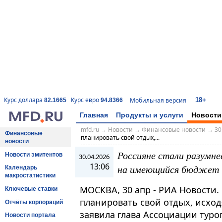
18+
Курс доллара
Курс евро
Мобильная версия
82.1665
94.8366
Главная
Продукты и услуги
Новости
mfd.ru
→
Новости
→
Финансовые новости
→
30
Финансовые
планировать свой отдых,...
новости
Россияне стали разумне
Новости эмитентов
30.04.2026
13:06
на имеющийся бюджет -
Календарь
макростатистики
МОСКВА, 30 апр - РИА Новости.
Ключевые ставки
планировать свой отдых, исхо
Отчёты корпораций
заявила глава Ассоциации туро
Новости портала