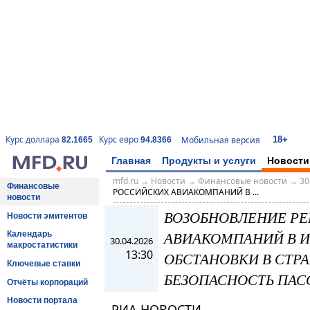
18+
Курс доллара
Курс евро
Мобильная версия
82.1665
94.8366
Главная
Продукты и услуги
Новости
mfd.ru
→
Новости
→
Финансовые новости
→
30
Финансовые
РОССИЙСКИХ АВИАКОМПАНИЙ В ...
новости
ВОЗОБНОВЛЕНИЕ Р
Новости эмитентов
АВИАКОМПАНИЙ В ИР
Календарь
30.04.2026
макростатистики
13:30
ОБСТАНОВКИ В СТРА
Ключевые ставки
БЕЗОПАСНОСТЬ ПАС
Отчёты корпораций
Новости портала
РИА НОВОСТИ