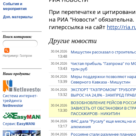
События и
мероприятия
При перепечатке и цитировани
Доп. материалы
на РИА "Новости" обязательна.
гиперссылка на сайт
http://ria.r
Поиск котировок:
Другие новости
30.04.2026
Мишустин рассказал о строительс
13:48
Например: Газпром
Чистая прибыль "Газпрома" по МСФ
30.04.2026
13:43
трлн руб
Наши продукты:
Меры поддержки позволяют нар
30.04.2026
13:39
Северного Кавказа - Мишустин
ЭКСПОРТ "ГАЗПРОМОМ" ТРУБОПР
30.04.2026
13:32
ВЫРОС НА 24,8% - ЗАМПРЕД ПР
Система интернет-
трейдинга
ВОЗОБНОВЛЕНИЕ РЕЙСОВ РОССИ
30.04.2026
NetInvestor
ЗАВИСЕТЬ ОТ ОБСТАНОВКИ В СТР
13:30
ПАССАЖИРОВ - НИКИТИН
ФАС дала "Русалу" еще месяц на 
30.04.2026
Сервис
EasyMANi
13:17
алюминия
Россияне стали разумнее планир
30.04.2026