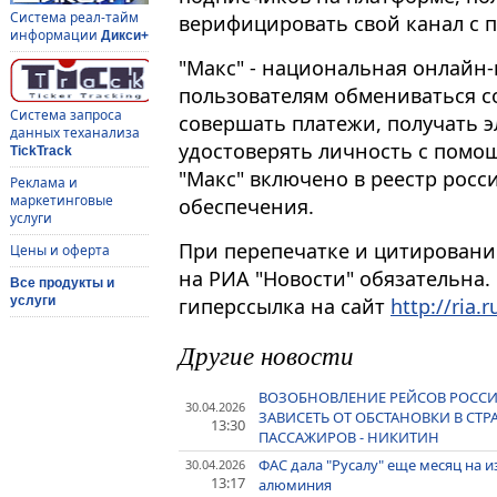
Система реал-тайм
верифицировать свой канал с 
информации
Дикси+
"Макс" - национальная онлайн
пользователям обмениваться с
Система запроса
совершать платежи, получать э
данных теханализа
удостоверять личность с помо
TickTrack
"Макс" включено в реестр рос
Реклама и
маркетинговые
обеспечения.
услуги
При перепечатке и цитировани
Цены и оферта
на РИА "Новости" обязательна.
Все продукты и
гиперссылка на сайт
http://ria.r
услуги
Другие новости
ВОЗОБНОВЛЕНИЕ РЕЙСОВ РОССИ
30.04.2026
ЗАВИСЕТЬ ОТ ОБСТАНОВКИ В СТР
13:30
ПАССАЖИРОВ - НИКИТИН
ФАС дала "Русалу" еще месяц на 
30.04.2026
13:17
алюминия