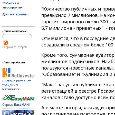
События и
мероприятия
"Количество публичных и прива
превысило 7 миллионов​​​. На ко
Доп. материалы
зарегистрировано около 300 т
6,7 миллиона - приватных", - 
Поиск котировок:
Отмечается, что в последние д
создавали в среднем более 100
Например: Газпром
Кроме того, суммарная аудитор
миллионов подписчиков. Наиб
Наши продукты:
пользуются новостные каналы, 
"Образование" и "Кулинария и е
Система интернет-
"Макс" запустил публичные кан
трейдинга
NetInvestor
регистрацией в реестре Роско
каналов стало доступно всем по
Сервис
EasyMANi
А в марте авторы, чья аудитор
подписчиков на платформе, по