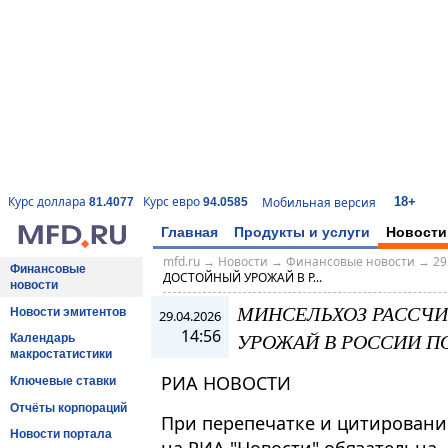
18+
Курс доллара
Курс евро
Мобильная версия
81.4077
94.0585
Главная
Продукты и услуги
Новости
mfd.ru
→
Новости
→
Финансовые новости
→
29
Финансовые
ДОСТОЙНЫЙ УРОЖАЙ В Р...
новости
МИНСЕЛЬХОЗ РАССЧИ
Новости эмитентов
29.04.2026
14:56
УРОЖАЙ В РОССИИ ПО 
Календарь
макростатистики
РИА НОВОСТИ
Ключевые ставки
Отчёты корпораций
При перепечатке и цитировани
Новости портала