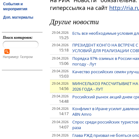
на РИА "Новости" обязательна.
События и
гиперссылка на сайт
http://ria.r
мероприятия
Доп. материалы
Другие новости
29.04.2026
Есть все необходимые условия дл
Поиск котировок:
15:25
ПРЕЗИДЕНТ КОНГО НА ВСТРЕЧЕ
29.04.2026
15:18
УСЛОВИЙ ДЛЯ РЕАЛИЗАЦИИ СОВ
Например: Газпром
Порядка 97% озимых в России нах
29.04.2026
15:06
погоду - Лут
29.04.2026
Качество российских семян улучш
15:03
МИНСЕЛЬХОЗ РАССЧИТЫВАЕТ НА
29.04.2026
14:56
2026 ГОДА - ЛУТ
29.04.2026
Российский рынок акций днем с
14:48
Конфликт в Иране усилит давле
29.04.2026
14:17
ABN Amro
Спрос среди российских туристов 
29.04.2026
14:07
раза
Глава РЖД призвал не бояться оп
29.04.2026