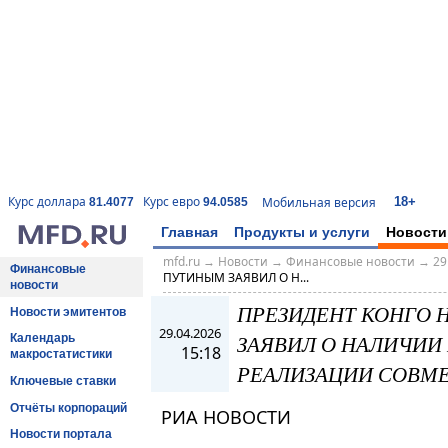
18+
Курс доллара
Курс евро
Мобильная версия
81.4077
94.0585
Главная
Продукты и услуги
Новости
mfd.ru
→
Новости
→
Финансовые новости
→
29
Финансовые
ПУТИНЫМ ЗАЯВИЛ О Н...
новости
ПРЕЗИДЕНТ КОНГО 
Новости эмитентов
29.04.2026
ЗАЯВИЛ О НАЛИЧИИ
Календарь
15:18
макростатистики
РЕАЛИЗАЦИИ СОВМЕ
Ключевые ставки
Отчёты корпораций
РИА НОВОСТИ
Новости портала