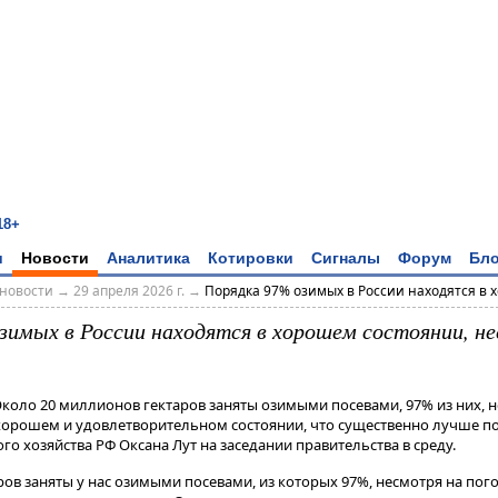
18+
и
Новости
Аналитика
Котировки
Сигналы
Форум
Бло
новости
→
29 апреля 2026 г.
→
Порядка 97% озимых в России находятся в х
зимых в России находятся в хорошем состоянии, н
Около 20 миллионов гектаров заняты озимыми посевами, 97% из них, 
 хорошем и удовлетворительном состоянии, что существенно лучше п
го хозяйства РФ Оксана Лут на заседании правительства в среду.
ов заняты у нас озимыми посевами, из которых 97%, несмотря на погод