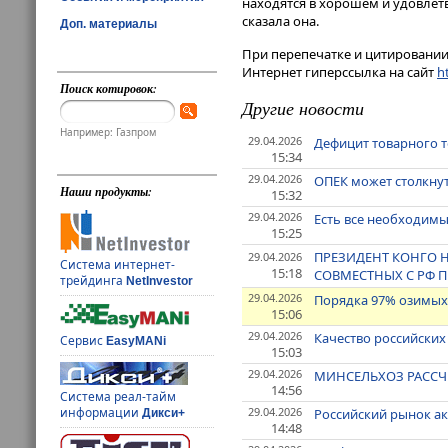
находятся в хорошем и удовлетв
сказала она.
Доп. материалы
При перепечатке и цитировании 
Интернет гиперссылка на сайт
ht
Поиск котировок:
Другие новости
Например: Газпром
29.04.2026
Дефицит товарного т
15:34
29.04.2026
ОПЕК может столкнут
Наши продукты:
15:32
29.04.2026
Есть все необходимы
15:25
ПРЕЗИДЕНТ КОНГО 
29.04.2026
Система интернет-
15:18
СОВМЕСТНЫХ С РФ 
трейдинга
NetInvestor
29.04.2026
Порядка 97% озимых 
15:06
29.04.2026
Качество российских
Сервис
EasyMANi
15:03
29.04.2026
МИНСЕЛЬХОЗ РАССЧИ
14:56
Система реал-тайм
29.04.2026
информации
Российский рынок а
Дикси+
14:48