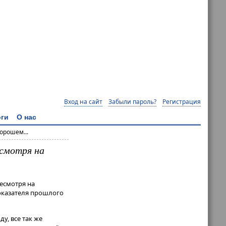
Вход на сайт
Забыли пароль?
Регистрация
ги
О нас
орошем...
есмотря на
несмотря на
оказателя прошлого
у, все так же