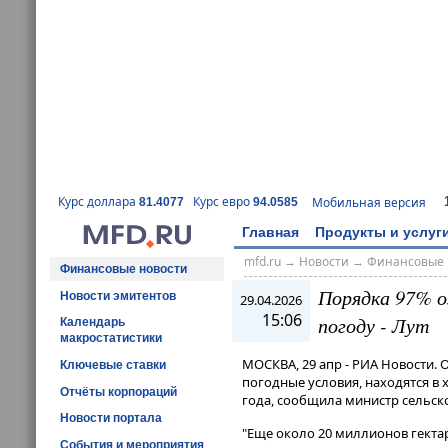
Курс доллара
Курс евро
Мобильная версия
81.4077
94.0585
Главная
Продукты и услуг
mfd.ru
→
Новости
→
Финансовые 
Финансовые новости
Порядка 97% о
Новости эмитентов
29.04.2026
15:06
погоду - Лут
Календарь
макростатистики
МОСКВА, 29 апр - РИА Новости. 
Ключевые ставки
погодные условия, находятся в
Отчёты корпораций
года, сообщила министр сельско
Новости портала
"Еще около 20 миллионов гектар
События и мероприятия