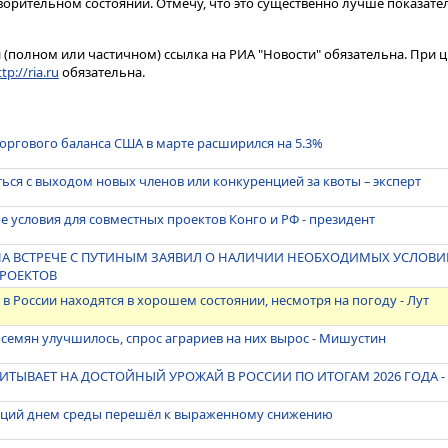
орительном состоянии​​​. Отмечу, что это существенно лучше показател
(полном или частичном) ссылка на РИА "Новости" обязательна. При ц
tp://ria.ru
обязательна.
оргового баланса США в марте расширился на 5.3%
ься с выходом новых членов или конкуренцией за квоты – эксперт
е условия для совместных проектов Конго и РФ - президент
НА ВСТРЕЧЕ С ПУТИНЫМ ЗАЯВИЛ О НАЛИЧИИ НЕОБХОДИМЫХ УСЛОВИ
ПРОЕКТОВ
в России находятся в хорошем состоянии, несмотря на погоду - Лут
 семян улучшилось, спрос аграриев на них вырос - Мишустин
ТЫВАЕТ НА ДОСТОЙНЫЙ УРОЖАЙ В РОССИИ ПО ИТОГАМ 2026 ГОДА -
кций днем среды перешёл к выраженному снижению