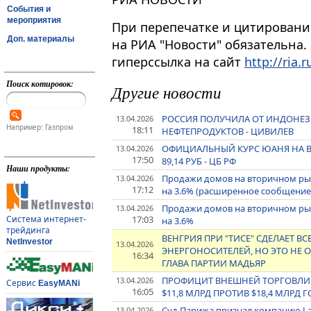
События и
мероприятия
При перепечатке и цитировани
Доп. материалы
на РИА "Новости" обязательна.
гиперссылка на сайт
http://ria.r
Поиск котировок:
Другие новости
РОССИЯ ПОЛУЧИЛА ОТ ИНДОНЕЗИ
13.04.2026
Например: Газпром
18:11
НЕФТЕПРОДУКТОВ - ЦИВИЛЕВ
ОФИЦИАЛЬНЫЙ КУРС ЮАНЯ НА ВТОРН
13.04.2026
17:50
89,14 РУБ - ЦБ РФ
Наши продукты:
Продажи домов на вторичном ры
13.04.2026
17:12
на 3.6% (расширенное сообщение
Продажи домов на вторичном ры
13.04.2026
17:03
Система интернет-
на 3.6%
трейдинга
ВЕНГРИЯ ПРИ "ТИСЕ" СДЕЛАЕТ 
NetInvestor
13.04.2026
ЭНЕРГОНОСИТЕЛЕЙ, НО ЭТО НЕ О
16:34
ГЛАВА ПАРТИИ МАДЬЯР
ПРОФИЦИТ ВНЕШНЕЙ ТОРГОВЛИ 
13.04.2026
Сервис
EasyMANi
16:05
$11,8 МЛРД ПРОТИВ $18,4 МЛРД 
Суд Парижа признал компанию La
13.04.2026