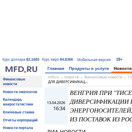
18+
Курс доллара
Курс евро
Мобильная версия
82.1665
94.8366
Главная
Продукты и услуги
Новости
mfd.ru
→
Новости
→
Финансовые новости
→
13
Финансовые
ДЛЯ ДИВЕРСИФИКАЦ...
новости
ВЕНГРИЯ ПРИ "ТИСЕ
Новости эмитентов
ДИВЕРСИФИКАЦИИ 
Календарь
13.04.2026
макростатистики
16:34
ЭНЕРГОНОСИТЕЛЕЙ, 
Ключевые ставки
ИЗ ПОСТАВОК ИЗ РО
Отчёты корпораций
Новости портала
РИА НОВОСТИ