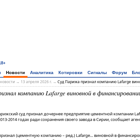
18+
и
Новости
Аналитика
Котировки
Сигналы
Форум
Бло
новости
→
13 апреля 2026 г.
→
Суд Парижа признал компанию Lafarge винов
изнал компанию Lafarge виновной в финансировани
Парижский суд признал дочернее предприятие цементной компании La
13-2014 годах ради сохранения своего завода в Сирии, сообщает аген
ризнал (цементную компанию – ред​​​.) Lafarge… виновной в финансир