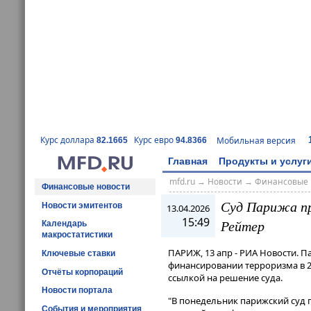
Курс доллара
Курс евро
Мобильная версия
82.1665
94.8366
Главная
Продукты и услуг
mfd.ru
→
Новости
→
Финансовые 
Финансовые новости
Суд Парижа пр
Новости эмитентов
13.04.2026
15:49
Рейтер
Календарь
макростатистики
ПАРИЖ, 13 апр - РИА Новости. 
Ключевые ставки
финансировании терроризма в 20
Отчёты корпораций
ссылкой на решение суда.
Новости портала
"В понедельник парижский суд п
События и мероприятия