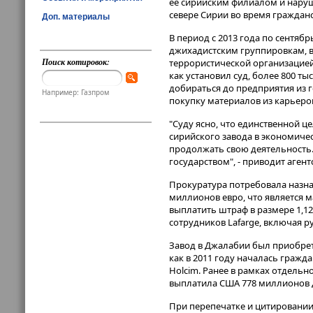
ее сирийским филиалом и наруш
севере Сирии во время гражданск
Доп. материалы
В период с 2013 года по сентябр
джихадистским группировкам, в
Поиск котировок:
террористической организацией 
как установил суд, более 800 т
добираться до предприятия из г
Например: Газпром
покупку материалов из карьеров
"Суду ясно, что единственной 
сирийского завода в экономиче
продолжать свою деятельность
государством", - приводит аген
Прокуратура потребовала назнач
миллионов евро, что является 
выплатить штраф в размере 1,
сотрудников Lafarge, включая 
Завод в Джалабии был приобретен
как в 2011 году началась гражд
Holcim. Ранее в рамках отдельн
выплатила США 778 миллионов д
При перепечатке и цитировании 