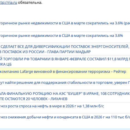
tp://ria.ru
обязательна.
торичном рынке недвижимости в США в марте сократились на 3.6% (р
торичном рынке недвижимости в США в марте сократились на 3.6%
" СДЕЛАЕТ ВСЕ ДЛЯ ДИВЕРСИФИКАЦИИ ПОСТАВОК ЭНЕРГОНОСИТЕЛЕЙ, 
З ПОСТАВОК ИЗ РОССИИ - ГЛАВА ПАРТИИ МАДЬЯР
ТОРГОВЛИ РФ ТОВАРАМИ В ЯНВАРЕ-ФЕВРАЛЕ СОСТАВИЛ $11,8 МЛРД 
НКА ЦБ
компанию Lafarge виновной в финансировании терроризма – Рейтер
ут найти решение для поддержания стабильности в торговле, уверен 
АЛА ФИНАЛЬНУЮ РОТАЦИЮ НА АЭС "БУШЕР" В ИРАНЕ, 108 СОТРУДН
ТЕ ОСТАЮТСЯ 20 ЧЕЛОВЕК - ЛИХАЧЕВ
оз роста спроса на нефть в мире в 2026 г на 1,38 млн б/с
ноз снижения добычи нефти и конденсата в США в 2026 г на 110 тыс б/