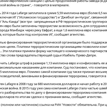
ении европейских санкций с целью продолжения работы завода (в Джа
ой войны в стране", - говорится в материале.
ь 2014 года Lafarge заплатила в сумме 5,59 миллиона евро (более 6,5 
ключая ИГ ("Исламское государство") и "Джебхат ан-Нусра", связанно
"Аль-Каида" (все три - запрещенные в РФ террористические группиров
ысяч евро были заплачены террористам за возможность для сотрудник
орода Манбидж через реку Евфрат, а еще 1,6 миллиона евро компания
, которые были под контролем ИГ, сообщает агентство.
целью финансирования террористической организации было поддержа
ских целях. Платежи террористическим организациям позволили комп
… Эти платежи приняли форму настоящего коммерческого партнерств
тство слова председательствующей судьи Изабель Прево-Депре.
ить Lafarge штраф в размере 1,13 миллиона евро и конфисковать ее 
максимальным наказанием для компании. Суд постановил, что компан
125 миллиона евро. Помимо самой компании суд также признал восьм
руководителей, виновными в финансировании терроризма, говорится в
 Lafagre в 2008 году за 680 миллионов долларов и начал работу в 201
анская война. В 2015 году уже сама компания Lafarge стала частью шв
ого разбирательства по делу о финансировании терроризма компания 
олларов по итогам сделки о признании вины, сообщает агентство.
(полном или частичном) ссылка на РИА "Новости" обязательна. При ц