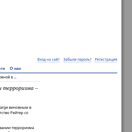
Вход на сайт
Забыли пароль?
Регистрация
ги
О нас
ной в ...
и терроризма –
farge виновным в
тство Рейтер со
овании терроризма