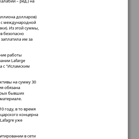
лабии – ред.) на
миллиона долларов)
й с международной
ки). Из этой суммы,
ов безопасно
 заплатила им за
ние работы
ании Lafarge
а с "Исламским
активы на сумму 30
ия обязана
ерых бывших
 материале.
0 году, в то время
ейцарского концерна
Lafagre уже
итировании в сети