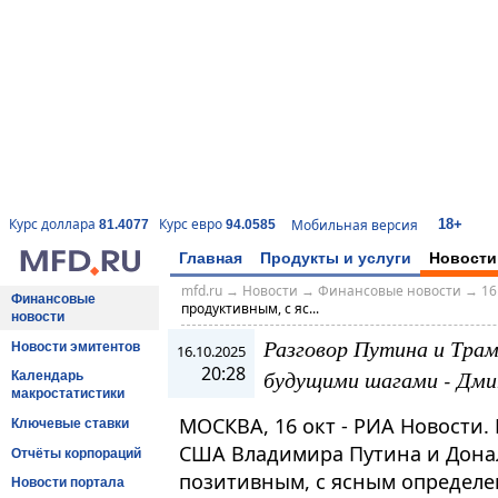
18+
Курс доллара
Курс евро
Мобильная версия
81.4077
94.0585
Главная
Продукты и услуги
Новости
mfd.ru
→
Новости
→
Финансовые новости
→
16
Финансовые
продуктивным, с яс...
новости
Разговор Путина и Тра
Новости эмитентов
16.10.2025
20:28
будущими шагами - Дм
Календарь
макростатистики
МОСКВА, 16 окт - РИА Новости.
Ключевые ставки
США Владимира Путина и Дона
Отчёты корпораций
позитивным, с ясным определе
Новости портала