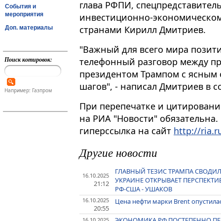
глава РФПИ, спецпредставител
События и
мероприятия
инвестиционно-экономическом
странами Кирилл Дмитриев.
Доп. материалы
"Важный для всего мира позит
Поиск котировок:
телефонный разговор между п
президентом Трампом с ясным
шагов", - написал Дмитриев в соцс
Например: Газпром
При перепечатке и цитировани
на РИА "Новости" обязательна.
гиперссылка на сайт
http://ria.r
Другие новости
ГЛАВНЫЙ ТЕЗИС ТРАМПА СВОДИЛ
16.10.2025
УКРАИНЕ ОТКРЫВАЕТ ПЕРСПЕКТ
21:12
РФ-США - УШАКОВ
16.10.2025
Цена нефти марки Brent опустилас
20:55
ЭКОНОМИКА РФ ПОСТЕПЕННО ПЕ
16.10.2025