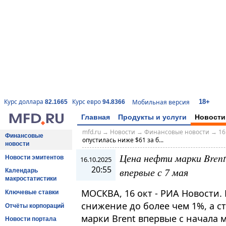
18+
Курс доллара
Курс евро
Мобильная версия
82.1665
94.8366
Главная
Продукты и услуги
Новости
mfd.ru
→
Новости
→
Финансовые новости
→
16
Финансовые
опустилась ниже $61 за б...
новости
Цена нефти марки Brent
Новости эмитентов
16.10.2025
20:55
впервые с 7 мая
Календарь
макростатистики
МОСКВА, 16 окт - РИА Новости
Ключевые ставки
снижение до более чем 1%, а с
Отчёты корпораций
марки Brent впервые с начала 
Новости портала