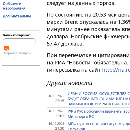
следует из данных торгов.
События и
мероприятия
По состоянию на 20​​​.53 мск ц
Доп. материалы
марки Brent опускалась на 1,36%
минутами ранее показатель впе
Поиск котировок:
доллара. Ноябрьские фьючерсы 
57,47 доллара.
Например: Газпром
При перепечатке и цитировани
на РИА "Новости" обязательна.
гиперссылка на сайт
http://ria.r
Другие новости
ИРАН И РОССИЯ, ОСУЩЕСТВЛЯЯ С
16.10.2025
БУДУТ ОБРАЩАТЬ ВНИМАНИЕ НА
23:15
ЗАММИННЕФТИ ИРАНА РИА НОВ
РФ и Куба обсудили варианты вос
16.10.2025
22:03
Минэнерго РФ
МВФ нужно стать институтом уп
16.10.2025
21:30
Силуанов