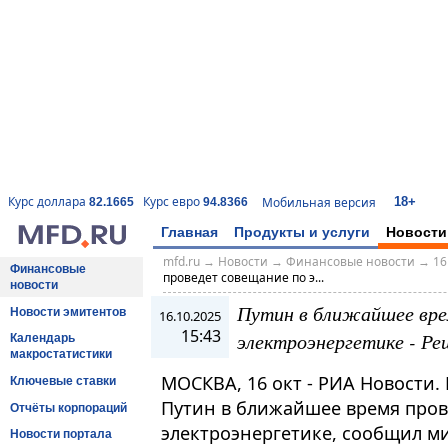
18+
Курс доллара
Курс евро
Мобильная версия
82.1665
94.8366
Главная
Продукты и услуги
Новости
mfd.ru
→
Новости
→
Финансовые новости
→
16
Финансовые
проведет совещание по э...
новости
Путин в ближайшее вре
Новости эмитентов
16.10.2025
15:43
электроэнергетике - Р
Календарь
макростатистики
МОСКВА, 16 окт - РИА Новости
Ключевые ставки
Путин в ближайшее время пров
Отчёты корпораций
электроэнергетике, сообщил м
Новости портала