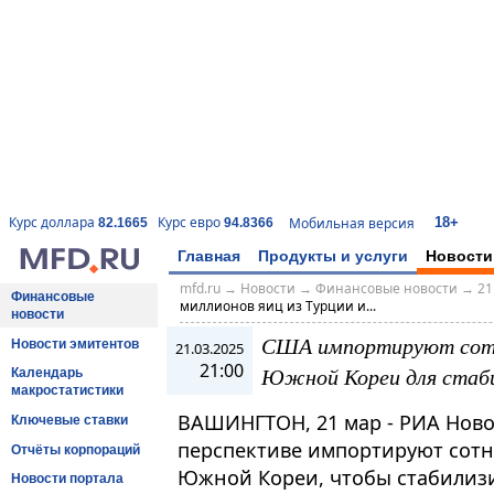
18+
Курс доллара
Курс евро
Мобильная версия
82.1665
94.8366
Главная
Продукты и услуги
Новости
mfd.ru
→
Новости
→
Финансовые новости
→
21
Финансовые
миллионов яиц из Турции и...
новости
США импортируют сотни
Новости эмитентов
21.03.2025
21:00
Южной Кореи для стаби
Календарь
макростатистики
ВАШИНГТОН, 21 мар - РИА Ново
Ключевые ставки
перспективе импортируют сотн
Отчёты корпораций
Южной Кореи, чтобы стабилиз
Новости портала