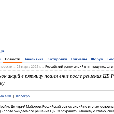
18+
и
Новости
Аналитика
Котировки
Сигналы
Форум
Бло
новости
→
21 марта 2025 г.
→
Российский рынок акций в пятницу пошел вни
нок акций в пятницу пошел вниз после решения ЦБ 
ку
ма АФК
|
ФосАгро
Прайм, Дмитрий Майоров. Российский рынок акций по итогам основны
д - после ожидаемого решения ЦБ РФ сохранить ключевую ставку, сле