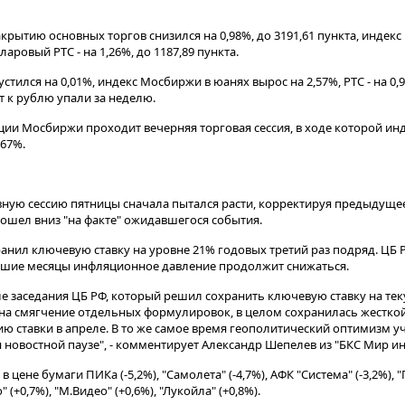
рытию основных торгов снизился на 0,98%, до 3191,61 пункта, индек
ларовый РТС - на 1,26%, до 1187,89 пункта​​​.
тился на 0,01%, индекс Мосбиржи в юанях вырос на 2,57%, РТС - на 0,
т к рублю упали за неделю.
екции Мосбиржи проходит вечерняя торговая сессия, в ходе которой ин
,67%.
вную сессию пятницы сначала пытался расти, корректируя предыдуще
пошел вниз "на факте" ожидавшегося события.
ранил ключевую ставку на уровне 21% годовых третий раз подряд. ЦБ 
айшие месяцы инфляционное давление продолжит снижаться.
е заседания ЦБ РФ, который решил сохранить ключевую ставку на тек
 на смягчение отдельных формулировок, в целом сохранилась жесткой
ю ставки в апреле. В то же самое время геополитический оптимизм у
 новостной паузе", - комментирует Александр Шепелев из "БКС Мир ин
 цене бумаги ПИКа (-5,2%), "Самолета" (-4,7%), АФК "Система" (-3,2%), "
(+0,7%), "М.Видео" (+0,6%), "Лукойла" (+0,8%).