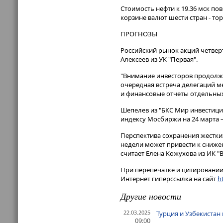
Стоимость нефти к 19.36 мск пов
корзине валют шести стран - то
ПРОГНОЗЫ
Российский рынок акций четвер
Алексеев из УК "Первая".
"Внимание инвесторов продолжа
очередная встреча делегаций м
и финансовые отчеты отдельных 
Шепелев из "БКС Мир инвестици
индексу Мосбиржи на 24 марта – 
Перспектива сохранения жестки
недели может привести к сниже
считает Елена Кожухова из ИК "В
При перепечатке и цитировании 
Интернет гиперссылка на сайт
ht
Другие новости
22.03.2025
Турция и Узбекистан
09:00