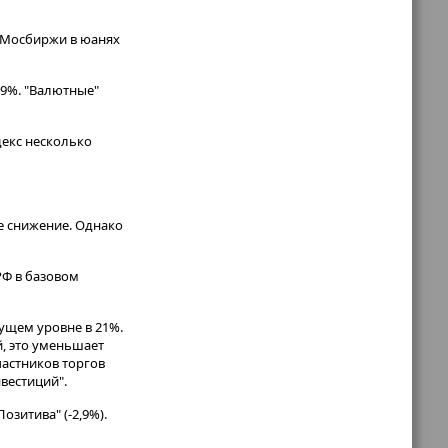
с Мосбиржи в юанях
99%. "Валютные"
декс несколько
е снижение. Однако
РФ в базовом
ущем уровне в 21%.
, это уменьшает
частников торгов
вестиций".
Позитива" (-2,9%).