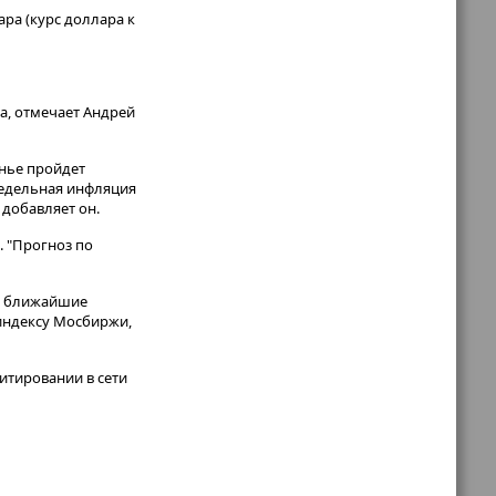
ара (курс доллара к
а, отмечает Андрей
нье пройдет
недельная инфляция
 добавляет он.
. "Прогноз по
 в ближайшие
 индексу Мосбиржи,
итировании в сети