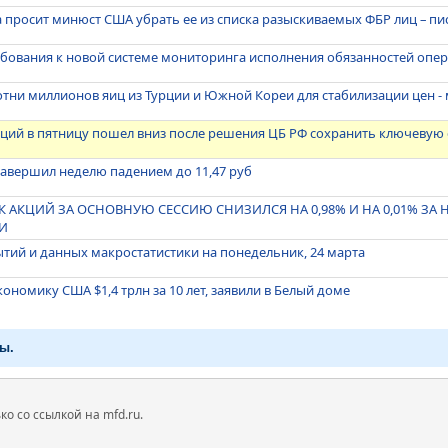
 просит минюст США убрать ее из списка разыскиваемых ФБР лиц – п
ебования к новой системе мониторинга исполнения обязанностей опе
тни миллионов яиц из Турции и Южной Кореи для стабилизации цен -
ций в пятницу пошел вниз после решения ЦБ РФ сохранить ключевую 
авершил неделю падением до 11,47 руб
АКЦИЙ ЗА ОСНОВНУЮ СЕССИЮ СНИЗИЛСЯ НА 0,98% И НА 0,01% ЗА 
И
тий и данных макростатистики на понедельник, 24 марта
ономику США $1,4 трлн за 10 лет, заявили в Белый доме
ы.
 со ссылкой на mfd.ru.