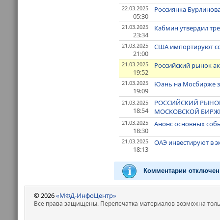
22.03.2025
Россиянка Бурлинова
05:30
21.03.2025
Кабмин утвердил тр
23:34
21.03.2025
США импортируют со
21:00
21.03.2025
Российский рынок ак
19:52
21.03.2025
Юань на Мосбирже з
19:09
РОССИЙСКИЙ РЫНОК 
21.03.2025
18:54
МОСКОВСКОЙ БИРЖ
21.03.2025
Анонс основных собы
18:30
21.03.2025
ОАЭ инвестируют в эк
18:13
Комментарии отключен
© 2026
«МФД-ИнфоЦентр»
Все права защищены. Перепечатка материалов возможна только