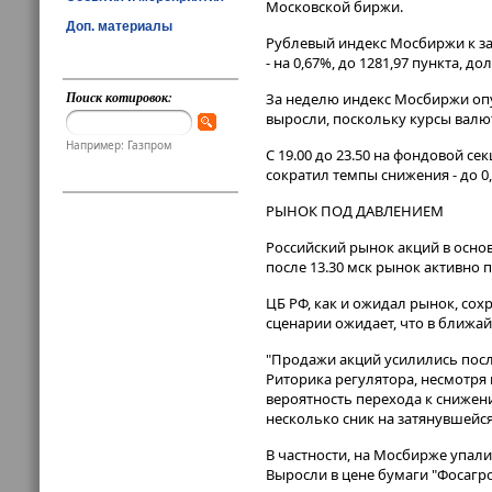
Московской биржи.
Доп. материалы
Рублевый индекс Мосбиржи к зак
- на 0,67%, до 1281,97 пункта, дол
Поиск котировок:
За неделю индекс Мосбиржи опус
выросли, поскольку курсы валю
Например: Газпром
С 19.00 до 23.50 на фондовой с
сократил темпы снижения - до 0
РЫНОК ПОД ДАВЛЕНИЕМ
Российский рынок акций в осно
после 13.30 мск рынок активно 
ЦБ РФ, как и ожидал рынок, сох
сценарии ожидает, что в ближ
"Продажи акций усилились посл
Риторика регулятора, несмотря
вероятность перехода к снижени
несколько сник на затянувшейся
В частности, на Мосбирже упали в
Выросли в цене бумаги "Фосагро" 