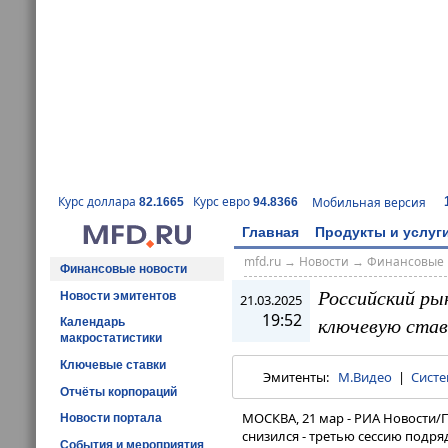
Курс доллара
Курс евро
Мобильная версия
82.1665
94.8366
Главная
Продукты и услуг
mfd.ru
→
Новости
→
Финансовые 
Финансовые новости
Российский ры
Новости эмитентов
21.03.2025
19:52
ключевую став
Календарь
макростатистики
Ключевые ставки
Эмитенты:
М.Видео
|
Систе
Отчёты корпораций
МОСКВА, 21 мар - РИА Новости/
Новости портала
снизился - третью сессию подря
События и мероприятия