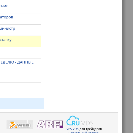
исьмо
раторов
 министр
ставку
НЕДЕЛЮ - ДАННЫЕ
VPS
VDS
для трейдеров
Виртуальный сервер