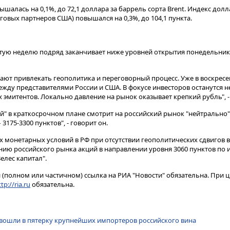
ышалась на 0,1%, до 72,1 доллара за баррель сорта Brent. Индекс долл
рговых партнеров США) повышался на 0,3%, до 104,1 пункта.
тую неделю подряд заканчивает ниже уровней открытия понедельник
ют привлекать геополитика и переговорный процесс. Уже в воскресе
ежду представителями России и США. В фокусе инвесторов останутся 
эмитентов. Локально давление на рынок оказывает крепкий рубль", -
й" в краткосрочном плане смотрит на российский рынок "нейтрально"
3175-3300 пунктов", - говорит он.
х монетарных условий в РФ при отсутствии геополитических сдвигов
нию российского рынка акций в направлении уровня 3060 пунктов по
елес капитал".
(полном или частичном) ссылка на РИА "Новости" обязательна. При ц
tp://ria.ru
обязательна.
 вошли в пятерку крупнейших импортеров российского вина