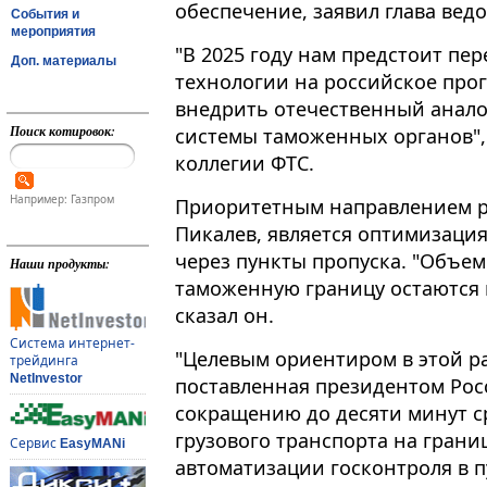
обеспечение, заявил глава вед
События и
мероприятия
"В 2025 году нам предстоит пе
Доп. материалы
технологии на российское про
внедрить отечественный анал
Поиск котировок:
системы таможенных органов", 
коллегии ФТС​​​.
Например: Газпром
Приоритетным направлением ра
Пикалев, является оптимизаци
через пункты пропуска. "Объе
Наши продукты:
таможенную границу остаются н
сказал он.
Система интернет-
"Целевым ориентиром в этой ра
трейдинга
NetInvestor
поставленная президентом Рос
сокращению до десяти минут с
грузового транспорта на грани
Сервис
EasyMANi
автоматизации госконтроля в пу