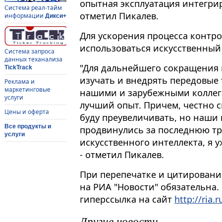
опытная эксплуатация интегрир
Система реал-тайм
отметил Пикалев.
информации
Дикси+
Для ускорения процесса контро
использоваться искусственный 
Система запроса
данных теханализа
"Для дальнейшего сокращения 
TickTrack
изучать и внедрять передовые
Реклама и
маркетинговые
нашими и зарубежными коллега
услуги
лучший опыт. Причем, честно с
Цены и оферта
буду преувеличивать, но наши
Все продукты и
продвинулись за последнюю тр
услуги
искусственного интеллекта, я 
- отметил Пикалев.
При перепечатке и цитировани
на РИА "Новости" обязательна.
гиперссылка на сайт
http://ria.r
Другие новости