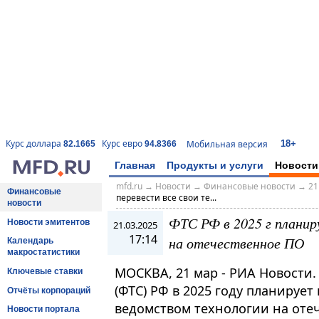
18+
Курс доллара
Курс евро
Мобильная версия
82.1665
94.8366
Главная
Продукты и услуги
Новости
mfd.ru
→
Новости
→
Финансовые новости
→
21
Финансовые
перевести все свои те...
новости
ФТС РФ в 2025 г планир
Новости эмитентов
21.03.2025
17:14
на отечественное ПО
Календарь
макростатистики
МОСКВА, 21 мар - РИА Новости
Ключевые ставки
(ФТС) РФ в 2025 году планирует
Отчёты корпораций
ведомством технологии на оте
Новости портала