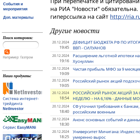
При перепечатке и цитировани
События и
на РИА "Новости" обязательна.
мероприятия
гиперссылка на сайт
http://ria.r
Доп. материалы
Другие новости
Поиск котировок:
ДЕФИЦИТ БЮДЖЕТА РФ ПО ИТОГА
20.12.2024
19:45
ВВП - СИЛУАНОВ
Расширение льготной ипотеки на 
20.12.2024
Например: Газпром
19:16
Хуснуллин
20.12.2024
Чистая прибыль МФО за 9 месяцев 
19:09
Наши продукты:
20.12.2024
Российский рынок акций подскочи
19:05
РОССИЙСКИЙ РЫНОК АКЦИЙ ЗА 
20.12.2024
18:54
НЕДЕЛЮ – НА 6,16% - ДАННЫЕ 
Система интернет-
трейдинга
СФ уточнил требования к банкам
20.12.2024
NetInvestor
18:40
российским военным
20.12.2024
Анонс основных событий и данны
18:30
Сервис
EasyMANi
Университет Мичигана: Индекс п
20.12.2024
18:25
умеренно вырос