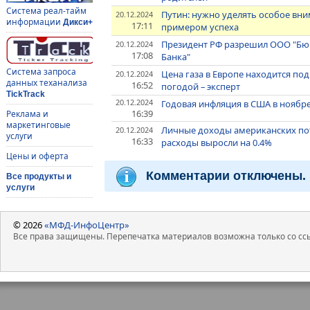
Система реал-тайм
Путин: нужно уделять особое вн
20.12.2024
информации
Дикси+
17:11
примером успеха
Президент РФ разрешил ООО "Бюр
20.12.2024
17:08
Банка"
Система запроса
Цена газа в Европе находится по
20.12.2024
данных теханализа
16:52
погодой – эксперт
TickTrack
20.12.2024
Годовая инфляция в США в ноябре
16:39
Реклама и
маркетинговые
Личные доходы американских пот
20.12.2024
услуги
16:33
расходы выросли на 0.4%
Цены и оферта
Комментарии отключены.
Все продукты и
услуги
© 2026
«МФД-ИнфоЦентр»
Все права защищены. Перепечатка материалов возможна только со ссы