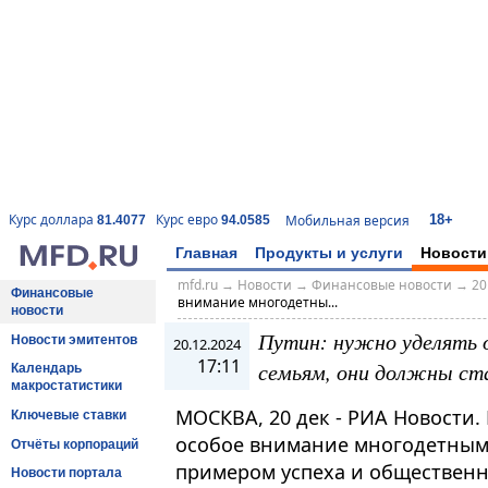
18+
Курс доллара
Курс евро
Мобильная версия
81.4077
94.0585
Главная
Продукты и услуги
Новости
mfd.ru
→
Новости
→
Финансовые новости
→
20
Финансовые
внимание многодетны...
новости
Путин: нужно уделять 
Новости эмитентов
20.12.2024
17:11
семьям, они должны ст
Календарь
макростатистики
МОСКВА, 20 дек - РИА Новости.
Ключевые ставки
особое внимание многодетным
Отчёты корпораций
примером успеха и общественн
Новости портала