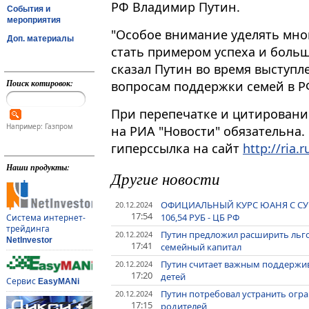
РФ Владимир Путин.
События и
мероприятия
"Особое внимание уделять мног
Доп. материалы
стать примером успеха и больш
сказал Путин во время выступл
Поиск котировок:
вопросам поддержки семей в Р
При перепечатке и цитировани
Например: Газпром
на РИА "Новости" обязательна.
гиперссылка на сайт
http://ria.r
Наши продукты:
Другие новости
ОФИЦИАЛЬНЫЙ КУРС ЮАНЯ С СУББОТ
20.12.2024
17:54
106,54 РУБ - ЦБ РФ
Система интернет-
трейдинга
Путин предложил расширить льг
20.12.2024
NetInvestor
17:41
семейный капитал
Путин считает важным поддержи
20.12.2024
17:20
детей
Сервис
EasyMANi
Путин потребовал устранить огр
20.12.2024
17:15
родителей