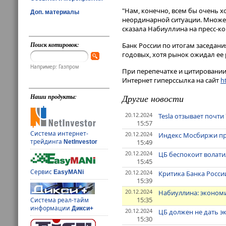
"Нам, конечно, всем бы очень х
Доп. материалы
неординарной ситуации​​​. Множ
сказала Набиуллина на пресс-ко
Поиск котировок:
Банк России по итогам заседани
годовых, хотя рынок ожидал ее 
Например: Газпром
При перепечатке и цитировании 
Интернет гиперссылка на сайт
ht
Другие новости
Наши продукты:
20.12.2024
Tesla отзывает почти
15:57
Система интернет-
20.12.2024
Индекс Мосбиржи пре
трейдинга
15:49
NetInvestor
20.12.2024
ЦБ беспокоит волати
15:45
Сервис
20.12.2024
EasyMANi
Критика Банка Росси
15:39
20.12.2024
Набиуллина: экономи
15:35
Система реал-тайм
информации
Дикси+
20.12.2024
ЦБ должен не дать э
15:30