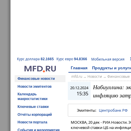
Курс доллара
Курс евро
Мобильная версия
82.1665
94.8366
Главная
Продукты и услуг
mfd.ru
→
Новости
→
Финансовые 
Финансовые новости
Набиуллина: э
Новости эмитентов
20.12.2024
15:35
инфляцию зат
Календарь
макростатистики
Ключевые ставки
Эмитенты:
Центробанк РФ
Отчёты корпораций
МОСКВА, 20 дек - РИА Новости. 
Новости портала
ключевой ставки ЦБ на инфляци
События и мероприятия