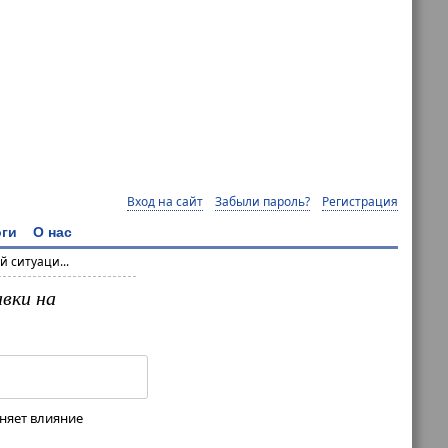
Вход на сайт
Забыли пароль?
Регистрация
ги
О нас
 ситуаци...
авки на
дняет влияние