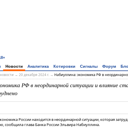
18+
и
Новости
Аналитика
Котировки
Сигналы
Форум
Бло
новости
→
20 декабря 2024 г.
→
Набиуллина: экономика РФ в неординарной
кономика РФ в неординарной ситуации и влияние ст
руднено
Экономика России находится в неординарной ситуации, которая затру
ю, сообщила глава Банка России Эльвира Набиуллина.