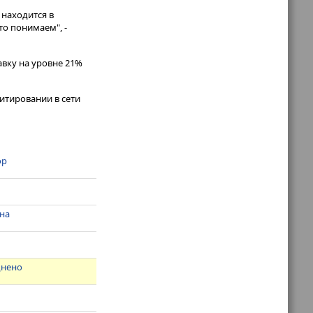
 находится в
то понимаем", -
авку на уровне 21%
итировании в сети
ор
ина
днено