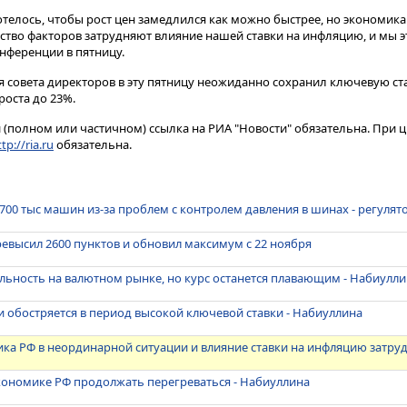
отелось, чтобы рост цен замедлился как можно быстрее, но экономика
ество факторов затрудняют влияние нашей ставки на инфляцию, и мы э
нференции в пятницу.
я совета директоров в эту пятницу неожиданно сохранил ключевую ст
роста до 23%.
(полном или частичном) ссылка на РИА "Новости" обязательна. При ц
tp://ria.ru
обязательна.
 700 тыс машин из-за проблем с контролем давления в шинах - регулят
высил 2600 пунктов и обновил максимум с 22 ноября
льность на валютном рынке, но курс останется плавающим - Набиулл
и обостряется в период высокой ключевой ставки - Набиуллина
ка РФ в неординарной ситуации и влияние ставки на инфляцию затру
кономике РФ продолжать перегреваться - Набиуллина