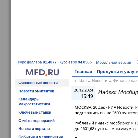
Курс доллара
Курс евро
Мобильная версия
81.4077
94.0585
Главная
Продукты и услуг
mfd.ru
→
Новости
→
Финансовые 
Финансовые новости
20.12.2024
Индекс Мосбир
Новости эмитентов
15:49
Календарь
макростатистики
МОСКВА, 20 дек - РИА Новости. 
поднявшись выше 2600 пунктов,
Ключевые ставки
Отчёты корпораций
Рублёвый индекс Мосбиржи к 15​​
до 2601,68 пункта - максимума с 
Новости портала
События и мероприятия