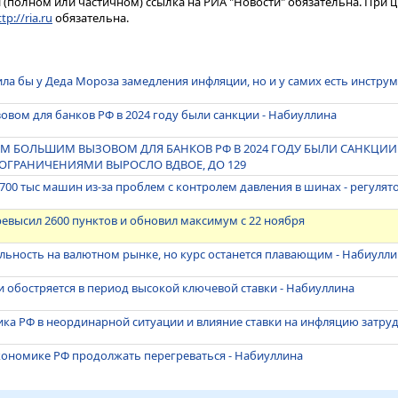
(полном или частичном) ссылка на РИА "Новости" обязательна. При ц
tp://ria.ru
обязательна.
ла бы у Деда Мороза замедления инфляции, но и у самих есть инстру
ом для банков РФ в 2024 году были санкции - Набиуллина
М БОЛЬШИМ ВЫЗОВОМ ДЛЯ БАНКОВ РФ В 2024 ГОДУ БЫЛИ САНКЦИИ 
ОГРАНИЧЕНИЯМИ ВЫРОСЛО ВДВОЕ, ДО 129
 700 тыс машин из-за проблем с контролем давления в шинах - регулят
высил 2600 пунктов и обновил максимум с 22 ноября
льность на валютном рынке, но курс останется плавающим - Набиулл
и обостряется в период высокой ключевой ставки - Набиуллина
ка РФ в неординарной ситуации и влияние ставки на инфляцию затру
кономике РФ продолжать перегреваться - Набиуллина