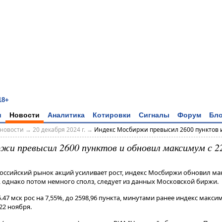
18+
и
Новости
Аналитика
Котировки
Сигналы
Форум
Бло
новости
→
20 декабря 2024 г.
→
Индекс Мосбиржи превысил 2600 пунктов и
жи превысил 2600 пунктов и обновил максимум с 2
Российский рынок акций усиливает рост, индекс Мосбиржи обновил ма
 однако потом немного сполз, следует из данных Московской биржи.
​.47 мск рос на 7,55%, до 2598,96 пункта, минутами ранее индекс мак
22 ноября.