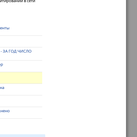
итировании в сети
менты
- ЗА ГОД ЧИСЛО
ор
ина
днено