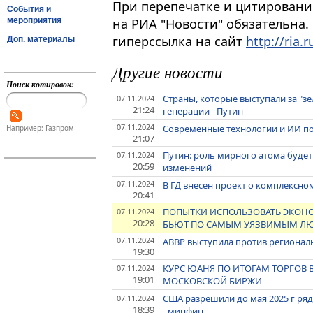
При перепечатке и цитировани
События и
мероприятия
на РИА "Новости" обязательна.
гиперссылка на сайт
http://ria.r
Доп. материалы
Другие новости
Поиск котировок:
Страны, которые выступали за "з
07.11.2024
21:24
генерации - Путин
07.11.2024
Современные технологии и ИИ по
Например: Газпром
21:07
Путин: роль мирного атома будет
07.11.2024
20:59
изменений
07.11.2024
В ГД внесен проект о комплексно
20:41
ПОПЫТКИ ИСПОЛЬЗОВАТЬ ЭКОНО
07.11.2024
20:28
БЬЮТ ПО САМЫМ УЯЗВИМЫМ ЛЮД
07.11.2024
АВВР выступила против регионал
19:30
КУРС ЮАНЯ ПО ИТОГАМ ТОРГОВ ВЫ
07.11.2024
19:01
МОСКОВСКОЙ БИРЖИ
США разрешили до мая 2025 г ря
07.11.2024
18:39
- минфин