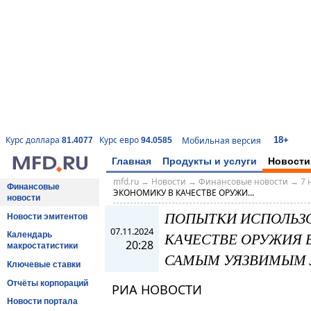
18+
Курс доллара
Курс евро
Мобильная версия
81.4077
94.0585
Главная
Продукты и услуги
Новости
mfd.ru
→
Новости
→
Финансовые новости
→
7 
Финансовые
ЭКОНОМИКУ В КАЧЕСТВЕ ОРУЖИ...
новости
ПОПЫТКИ ИСПОЛЬЗО
Новости эмитентов
07.11.2024
КАЧЕСТВЕ ОРУЖИЯ 
Календарь
20:28
макростатистики
САМЫМ УЯЗВИМЫМ Л
Ключевые ставки
Отчёты корпораций
РИА НОВОСТИ
Новости портала