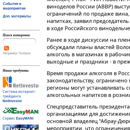
События и
виноделов России (АВВР) выст
мероприятия
ограничений по продаже вина, 
Доп. материалы
напитках, заявил председател
в ходе Российского винодельче
Поиск котировок:
Ранее в ходе дискуссии на пле
обсуждали планы властей Воло
алкоголь в магазинах в рабочие дн
Например: Газпром
выходные и праздники - в прежн
Наши продукты:
Время продажи алкоголя в Рос
законодательству, ограничено п
регионы могут устанавливать с
Система интернет-
алкогольных напитков в розниц
трейдинга
NetInvestor
Спецпредставитель президента
организациями для достижения
Сервис
EasyMANi
основной владелец "Абрау-Дюрс
мероприятии, что ограничения