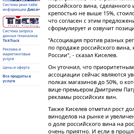
российского вина, сделанного 
Система реал-тайм
информации
Дикси+
крепостью не выше 15%, стоило
что согласен с этим предложен
сформулирует и озвучит позици
Система запроса
данных теханализа
"Ассоциация против разных ре
TickTrack
по продаже российского вина, 
Реклама и
России", - сказал Киселев.
маркетинговые
услуги
Он уточнил, что приоритетны
Цены и оферта
ассоциации сейчас являются у
Все продукты и
полках магазинов до 50%, о ко
услуги
вице-премьером Дмитрием Пат
рекламы российских вин.
Также Киселев отметил рост д
виноделов на рынке и увеличен
о доле российского вина на рос
очень приятно. И если в прошл