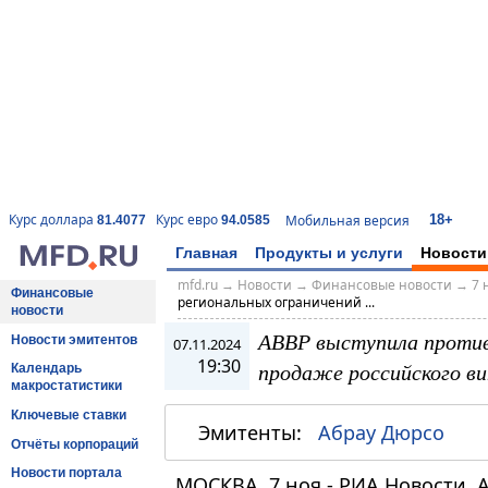
18+
Курс доллара
Курс евро
Мобильная версия
81.4077
94.0585
Главная
Продукты и услуги
Новости
mfd.ru
→
Новости
→
Финансовые новости
→
7 
Финансовые
региональных ограничений ...
новости
АВВР выступила против
Новости эмитентов
07.11.2024
19:30
продаже российского ви
Календарь
макростатистики
Ключевые ставки
Эмитенты:
Абрау Дюрсо
Отчёты корпораций
Новости портала
МОСКВА, 7 ноя - РИА Новости. 