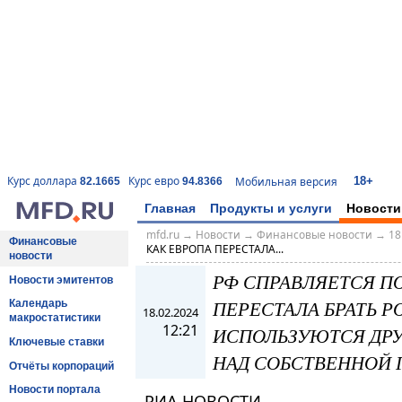
18+
Курс доллара
Курс евро
Мобильная версия
82.1665
94.8366
Главная
Продукты и услуги
Новости
mfd.ru
→
Новости
→
Финансовые новости
→
18
Финансовые
КАК ЕВРОПА ПЕРЕСТАЛА...
новости
РФ СПРАВЛЯЕТСЯ ПО
Новости эмитентов
ПЕРЕСТАЛА БРАТЬ Р
Календарь
18.02.2024
макростатистики
12:21
ИСПОЛЬЗУЮТСЯ ДРУ
Ключевые ставки
НАД СОБСТВЕННОЙ 
Отчёты корпораций
Новости портала
РИА НОВОСТИ