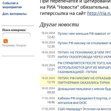
При перепечатке и цитировани
События и
на РИА "Новости" обязательна.
мероприятия
гиперссылка на сайт
http://ria.r
Доп. материалы
Другие новости
Поиск котировок:
18.02.2024
Путин: чем меньше РФ зависит от
12:42
18.02.2024
Путин: РФ никому не отказывает 
Например: Газпром
12:35
ПУТИН: НЕ ПОНИМАЮ, В ЧЕМ П
18.02.2024
12:23
НИТКУ ГАЗОПРОВОДА ЧЕРЕЗ УКР
РФ СПРАВЛЯЕТСЯ ПОСЛЕ ТОГО, КА
18.02.2024
ИСПОЛЬЗУЮТСЯ ДРУГИЕ МАРШРУ
12:21
ГАЗИФИКАЦИЕЙ - ПУТИН
ПУТИН: РФ НИКОМУ НЕ ОТКАЗЫ
18.02.2024
12:19
ПАРТНЁРАМИ ОКАЗАЛИСЬ ТУРКИ
18.02.2024
Домашние пельмени с мясом будут
09:20
Кабмин РФ определил 9 портов, 
17.02.2024
18:46
металлов вне ЕАЭС
США передадут Эстонии на восст
17.02.2024