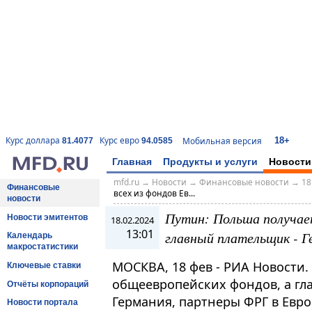
18+
Курс доллара
Курс евро
Мобильная версия
81.4077
94.0585
Главная
Продукты и услуги
Новости
mfd.ru
→
Новости
→
Финансовые новости
→
18
Финансовые
всех из фондов Ев...
новости
Путин: Польша получает
Новости эмитентов
18.02.2024
13:01
главный плательщик - Г
Календарь
макростатистики
МОСКВА, 18 фев - РИА Новости.
Ключевые ставки
общеевропейских фондов, а гл
Отчёты корпораций
Германия, партнеры ФРГ в Евро
Новости портала