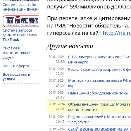
Система реал-тайм
получит 590 миллионов доллар
информации
Дикси+
При перепечатке и цитировани
на РИА "Новости" обязательна.
Система запроса
гиперссылка на сайт
http://ria.r
данных теханализа
TickTrack
Другие новости
Реклама и
маркетинговые
США намерены закупить еще 3 млн
30.01.2024
услуги
22:36
минэнерго
Цены и оферта
30.01.2024
Россельхознадзор запретил с 6 фе
22:04
Все продукты и
услуги
Минсельхоз разрешил ввоз в РФ 
30.01.2024
21:37
кур
30.01.2024
Нынешний сбой доменной зоны .ru 
21:17
Объем внешней помощи Молдавии
30.01.2024
21:01
вечно - политик
Ряд пользователей в Москве из-з
30.01.2024
20:41
"Госуслуги"
СБОЙ В ЗОНЕ .RU ВОЗНИК ИЗ-З
30.01.2024