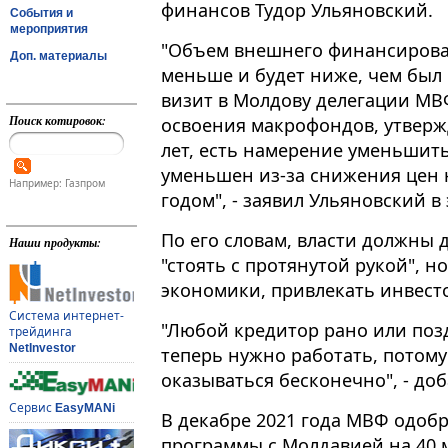
финансов Тудор Ульяновский.
События и
мероприятия
"Объем внешнего финансирова
Доп. материалы
меньше и будет ниже, чем был в 
визит в Молдову делегации МВ
Поиск котировок:
освоения макрофондов, утвержд
лет, есть намерение уменьшит
уменьшен из-за снижения цен 
Например: Газпром
годом", - заявил Ульяновский в
По его словам, власти должны д
Наши продукты:
"стоять с протянутой рукой", н
экономики, привлекать инвест
Система интернет-
"Любой кредитор рано или позд
трейдинга
NetInvestor
теперь нужно работать, потом
оказываться бесконечно", - до
Сервис
EasyMANi
В декабре 2021 года МВФ одобр
программы с Молдавией на 40 м